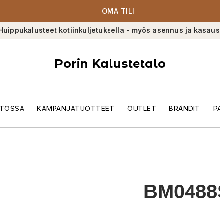
A
OMA TILI
Huippukalusteet kotiinkuljetuksella - myös asennus ja kasaus
Porin Kalustetalo
TOSSA
KAMPANJATUOTTEET
OUTLET
BRÄNDIT
P
BM0488