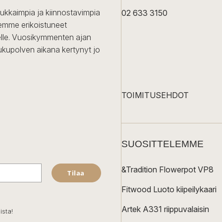
dukkaimpia ja kiinnostavimpia
02 633 3150
Olemme erikoistuneet
iselle. Vuosikymmenten ajan
ukupolven aikana kertynyt jo
TOIMITUSEHDOT
SUOSITTELEMME
&Tradition Flowerpot VP8
Tilaa
Fitwood Luoto kiipeilykaari
Artek A331 riippuvalaisin
ista!