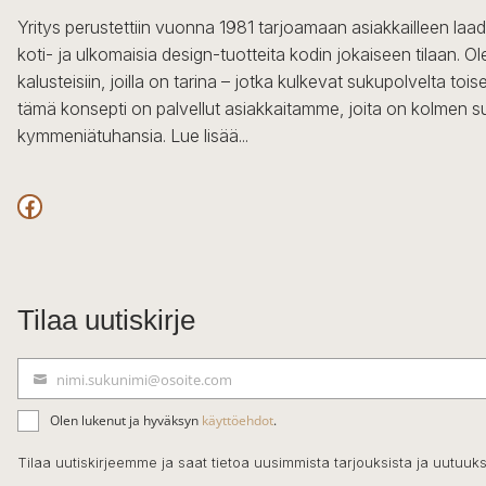
Yritys perustettiin vuonna 1981 tarjoamaan asiakkailleen laa
koti- ja ulkomaisia design-tuotteita kodin jokaiseen tilaan. 
kalusteisiin, joilla on tarina – jotka kulkevat sukupolvelta to
tämä konsepti on palvellut asiakkaitamme, joita on kolmen s
kymmeniätuhansia.
Lue lisää...
Facebook
Tilaa uutiskirje
nimi.sukunimi@osoite.com
S
ä
Olen lukenut ja hyväksyn
käyttöehdot
.
h
k
Tilaa uutiskirjeemme ja saat tietoa uusimmista tarjouksista ja uutuuks
ö