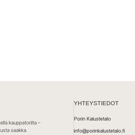
YHTEYSTIEDOT
Porin Kalustetalo
ellä kauppatorilta –
lusta saakka.
info@porinkalustetalo.fi