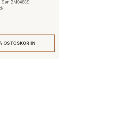
& Søn BM0488S
kki
ÄÄ OSTOSKORIIN