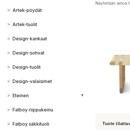
Näytetään ainoa t
>
Artek-pöydät
>
Artek-tuolit
>
Design-kankaat
>
Design-sohvat
>
Design-tuolit
>
Design-valaisimet
>
Eteinen
▼
>
Fatboy riippukeinu
>
Fatboy säkkituoli