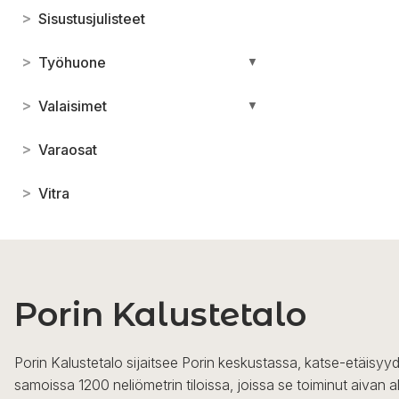
>
Sisustusjulisteet
>
Työhuone
▼
>
Valaisimet
▼
>
Varaosat
>
Vitra
Porin Kalustetalo
Porin Kalustetalo sijaitsee Porin keskustassa, katse-etäisyyd
samoissa 1200 neliömetrin tiloissa, joissa se toiminut aivan a