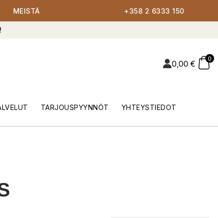
MEISTÄ
+358 2 6333 150
!
0
0,00
€
ALVELUT
TARJOUSPYYNNÖT
YHTEYSTIEDOT
S