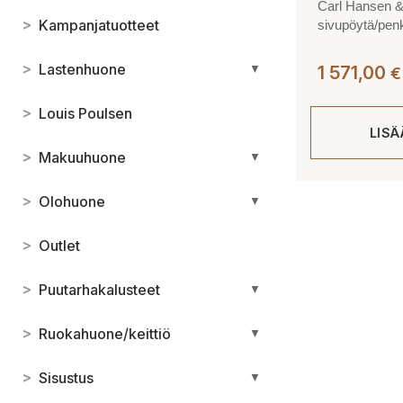
Carl Hansen 
>
Kampanjatuotteet
sivupöytä/pen
>
Lastenhuone
▼
1 571,00
€
>
Louis Poulsen
LIS
>
Makuuhuone
▼
>
Olohuone
▼
>
Outlet
>
Puutarhakalusteet
▼
>
Ruokahuone/keittiö
▼
>
Sisustus
▼