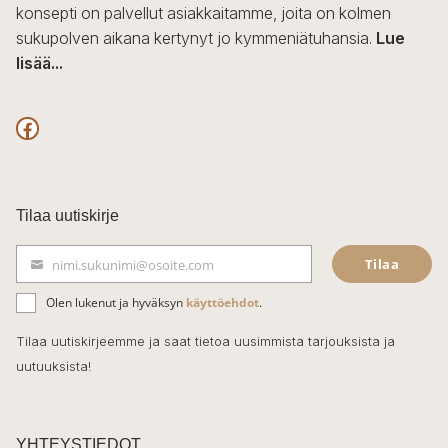
konsepti on palvellut asiakkaitamme, joita on kolmen
sukupolven aikana kertynyt jo kymmeniätuhansia.
Lue
lisää...
F
a
c
Tilaa uutiskirje
e
Tilaa
nimi.sukunimi@osoite.com
b
S
ä
o
Olen lukenut ja hyväksyn
käyttöehdot
.
h
k
o
Tilaa uutiskirjeemme ja saat tietoa uusimmista tarjouksista ja
ö
uutuuksista!
k
p
o
s
t
YHTEYSTIEDOT