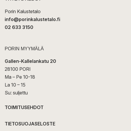
i
Porin Kalustetalo
info@porinkalustetalo.fi
02 633 3150
PORIN MYYMÄLÄ
Gallen-Kallelankatu 20
28100 PORI
Ma – Pe 10-18
La 10 – 15
Su: suljettu
TOIMITUSEHDOT
TIETOSUOJASELOSTE