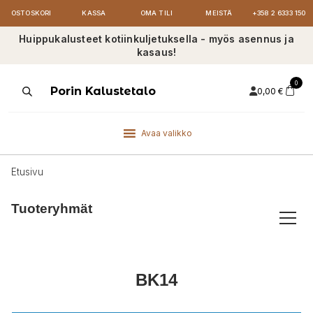
OSTOSKORI
KASSA
OMA TILI
MEISTÄ
+358 2 6333 150
Huippukalusteet kotiinkuljetuksella - myös asennus ja
kasaus!
0
Products
Porin Kalustetalo
0,00
€
search
Avaa valikko
Etusivu
Tuoteryhmät
BK14