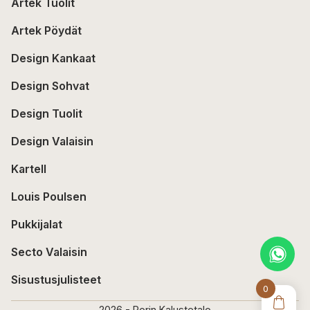
Artek Tuolit
Artek Pöydät
Design Kankaat
Design Sohvat
Design Tuolit
Design Valaisin
Kartell
Louis Poulsen
Pukkijalat
Secto Valaisin
Sisustusjulisteet
0
2026 - Porin Kalustetalo