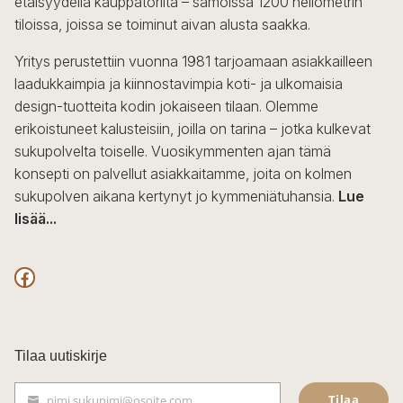
etäisyydellä kauppatorilta – samoissa 1200 neliömetrin
tiloissa, joissa se toiminut aivan alusta saakka.
Yritys perustettiin vuonna 1981 tarjoamaan asiakkailleen
laadukkaimpia ja kiinnostavimpia koti- ja ulkomaisia
design-tuotteita kodin jokaiseen tilaan. Olemme
erikoistuneet kalusteisiin, joilla on tarina – jotka kulkevat
sukupolvelta toiselle. Vuosikymmenten ajan tämä
konsepti on palvellut asiakkaitamme, joita on kolmen
sukupolven aikana kertynyt jo kymmeniätuhansia.
Lue
lisää...
F
a
c
Tilaa uutiskirje
e
Tilaa
nimi.sukunimi@osoite.com