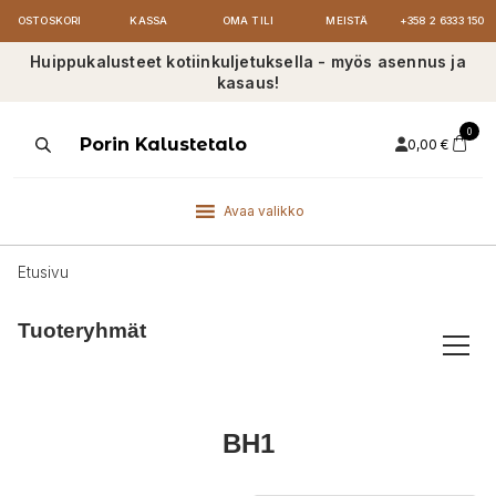
OSTOSKORI
KASSA
OMA TILI
MEISTÄ
+358 2 6333 150
Huippukalusteet kotiinkuljetuksella - myös asennus ja
kasaus!
0
Products
Porin Kalustetalo
0,00
€
search
Avaa valikko
Etusivu
Tuoteryhmät
BH1