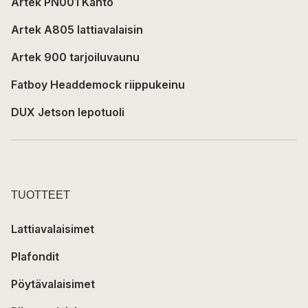
Artek PN001 Kanto
Artek A805 lattiavalaisin
Artek 900 tarjoiluvaunu
Fatboy Headdemock riippukeinu
DUX Jetson lepotuoli
TUOTTEET
Lattiavalaisimet
Plafondit
Pöytävalaisimet