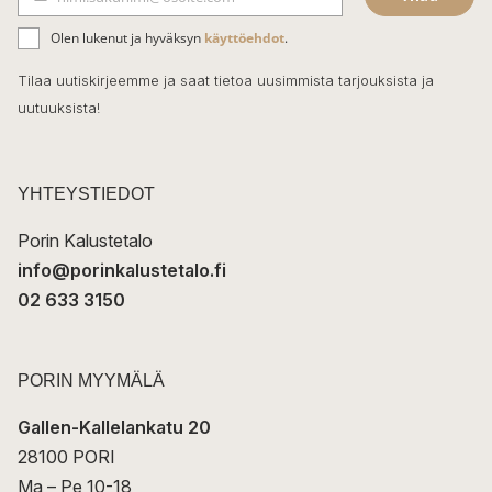
b
S
ä
o
Olen lukenut ja hyväksyn
käyttöehdot
.
h
k
o
Tilaa uutiskirjeemme ja saat tietoa uusimmista tarjouksista ja
ö
uutuuksista!
k
p
o
s
t
YHTEYSTIEDOT
i
Porin Kalustetalo
info@porinkalustetalo.fi
02 633 3150
PORIN MYYMÄLÄ
Gallen-Kallelankatu 20
28100 PORI
Ma – Pe 10-18