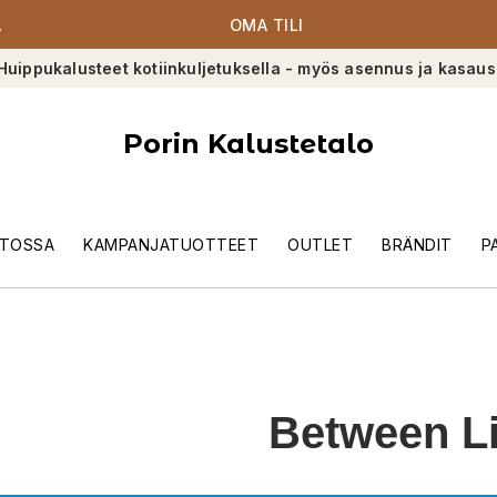
A
OMA TILI
Huippukalusteet kotiinkuljetuksella - myös asennus ja kasaus
Porin Kalustetalo
TOSSA
KAMPANJATUOTTEET
OUTLET
BRÄNDIT
P
Between L