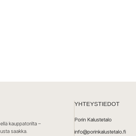
YHTEYSTIEDOT
Porin Kalustetalo
ellä kauppatorilta –
lusta saakka.
info@porinkalustetalo.fi