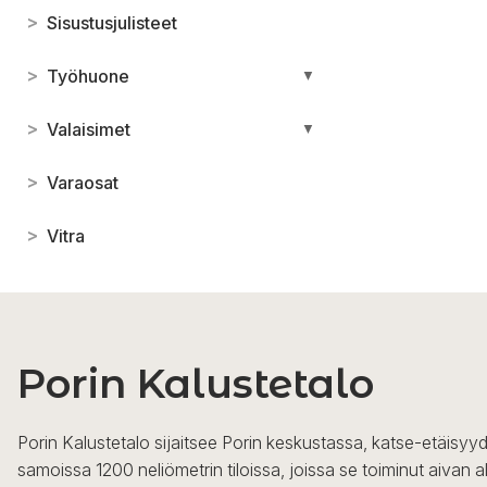
>
Sisustusjulisteet
>
Työhuone
▼
>
Valaisimet
▼
>
Varaosat
>
Vitra
Porin Kalustetalo
Porin Kalustetalo sijaitsee Porin keskustassa, katse-etäisyyd
samoissa 1200 neliömetrin tiloissa, joissa se toiminut aivan a