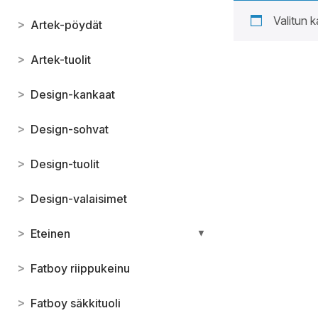
Valitun k
>
Artek-pöydät
>
Artek-tuolit
>
Design-kankaat
>
Design-sohvat
>
Design-tuolit
>
Design-valaisimet
>
Eteinen
▼
>
Fatboy riippukeinu
>
Fatboy säkkituoli