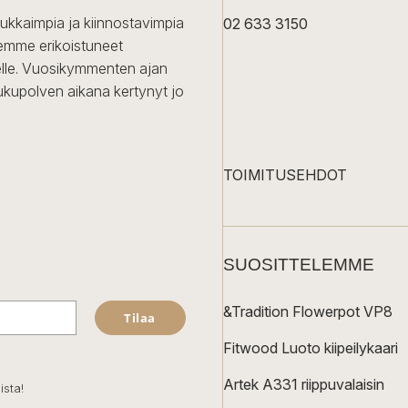
dukkaimpia ja kiinnostavimpia
02 633 3150
Olemme erikoistuneet
iselle. Vuosikymmenten ajan
ukupolven aikana kertynyt jo
TOIMITUSEHDOT
SUOSITTELEMME
&Tradition Flowerpot VP8
Tilaa
Fitwood Luoto kiipeilykaari
Artek A331 riippuvalaisin
ista!