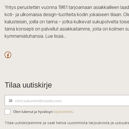
Yritys perustettiin vuonna 1981 tarjoamaan asiakkailleen laa
koti- ja ulkomaisia design-tuotteita kodin jokaiseen tilaan. 
kalusteisiin, joilla on tarina – jotka kulkevat sukupolvelta to
tämä konsepti on palvellut asiakkaitamme, joita on kolmen s
kymmeniätuhansia.
Lue lisää...
Facebook
Tilaa uutiskirje
nimi.sukunimi@osoite.com
S
ä
Olen lukenut ja hyväksyn
käyttöehdot
.
h
k
Tilaa uutiskirjeemme ja saat tietoa uusimmista tarjouksista ja uutuuks
ö