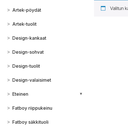
Valitun k
>
Artek-pöydät
>
Artek-tuolit
>
Design-kankaat
>
Design-sohvat
>
Design-tuolit
>
Design-valaisimet
>
Eteinen
▼
>
Fatboy riippukeinu
>
Fatboy säkkituoli