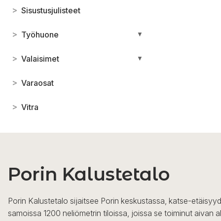
>
Sisustusjulisteet
>
Työhuone
▼
>
Valaisimet
▼
>
Varaosat
>
Vitra
Porin Kalustetalo
Porin Kalustetalo sijaitsee Porin keskustassa, katse-etäisyyd
samoissa 1200 neliömetrin tiloissa, joissa se toiminut aivan a