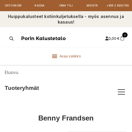
OSTOSKORI
KASSA
OMA TILI
MEISTÄ
+358 2 6333 150
Huippukalusteet kotiinkuljetuksella - myös asennus ja
kasaus!
0
Products
Porin Kalustetalo
0,00
€
search
Avaa valikko
Etusivu
Tuoteryhmät
Benny Frandsen