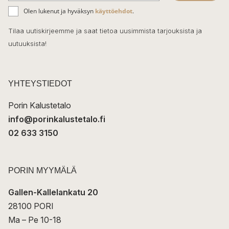
ä
o
Olen lukenut ja hyväksyn
käyttöehdot
.
h
k
o
Tilaa uutiskirjeemme ja saat tietoa uusimmista tarjouksista ja
ö
uutuuksista!
k
p
o
s
t
YHTEYSTIEDOT
i
Porin Kalustetalo
info@porinkalustetalo.fi
02 633 3150
PORIN MYYMÄLÄ
Gallen-Kallelankatu 20
28100 PORI
Ma – Pe 10-18