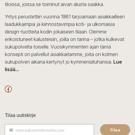
tiloissa, joissa se toiminut aivan alusta saakka.
Yritys perustettiin vuonna 1981 tarjoamaan asiakkailleen
laadukkaimpia ja kiinnostavimpia koti- ja ulkomaisia
design-tuotteita kodin jokaiseen tilaan. Olemme
erikoistuneet kalusteisiin, joilla on tarina – jotka kulkevat
sukupolvelta toiselle. Vuosikymmenten ajan tämä
konsepti on palvellut asiakkaitamme, joita on kolmen
sukupolven aikana kertynyt jo kymmeniätuhansia.
Lue
lisää...
F
a
c
Tilaa uutiskirje
e
Tilaa
nimi.sukunimi@osoite.com
b
S