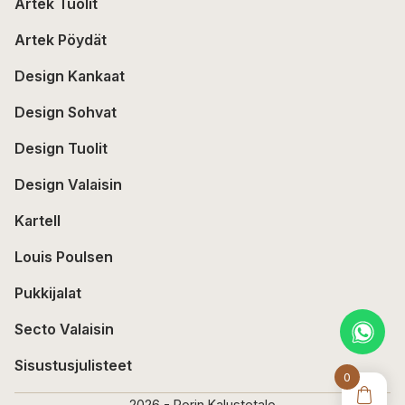
Artek Tuolit
Artek Pöydät
Design Kankaat
Design Sohvat
Design Tuolit
Design Valaisin
Kartell
Louis Poulsen
Pukkijalat
Secto Valaisin
Sisustusjulisteet
0
2026 - Porin Kalustetalo