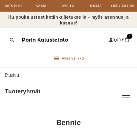
OSTOSKORI
KASSA
OMA TILI
MEISTÄ
+358 2 6333 150
Huippukalusteet kotiinkuljetuksella - myös asennus ja
kasaus!
0
Products
Porin Kalustetalo
0,00
€
search
Avaa valikko
Etusivu
Tuoteryhmät
Bennie