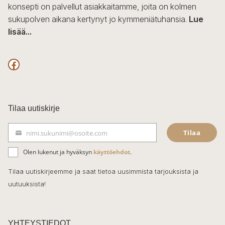
konsepti on palvellut asiakkaitamme, joita on kolmen
sukupolven aikana kertynyt jo kymmeniätuhansia.
Lue
lisää...
F
a
c
Tilaa uutiskirje
e
Tilaa
nimi.sukunimi@osoite.com
b
S
ä
o
Olen lukenut ja hyväksyn
käyttöehdot
.
h
k
o
Tilaa uutiskirjeemme ja saat tietoa uusimmista tarjouksista ja
ö
uutuuksista!
k
p
o
s
t
YHTEYSTIEDOT