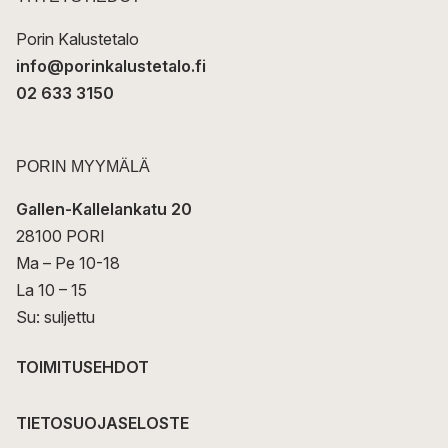
i
Porin Kalustetalo
info@porinkalustetalo.fi
02 633 3150
PORIN MYYMÄLÄ
Gallen-Kallelankatu 20
28100 PORI
Ma – Pe 10-18
La 10 – 15
Su: suljettu
TOIMITUSEHDOT
TIETOSUOJASELOSTE