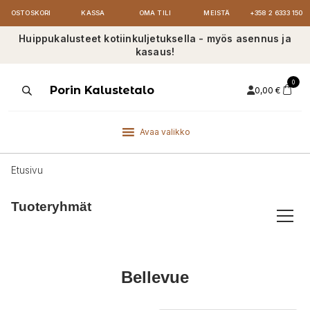
OSTOSKORI
KASSA
OMA TILI
MEISTÄ
+358 2 6333 150
Huippukalusteet kotiinkuljetuksella - myös asennus ja
kasaus!
0
Products
Porin Kalustetalo
0,00
€
search
Avaa valikko
Etusivu
Tuoteryhmät
Bellevue