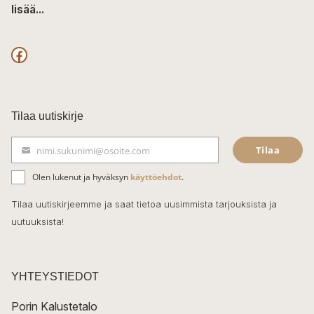
lisää...
F
a
c
Tilaa uutiskirje
e
Tilaa
nimi.sukunimi@osoite.com
b
S
ä
o
Olen lukenut ja hyväksyn
käyttöehdot
.
h
k
o
Tilaa uutiskirjeemme ja saat tietoa uusimmista tarjouksista ja
ö
uutuuksista!
k
p
o
s
t
YHTEYSTIEDOT
i
Porin Kalustetalo