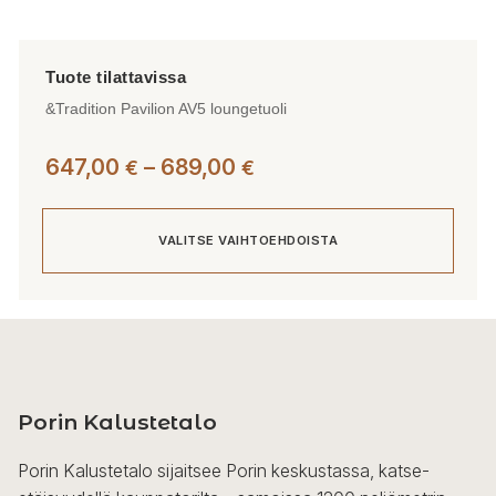
&Tradition Pavilion AV5 loungetuoli
Hintaluokka:
647,00
–
689,00
€
€
647,00 €
-
VALITSE VAIHTOEHDOISTA
689,00 €
Tällä
tuotteella
on
useampi
Porin Kalustetalo
muunnelma.
Voit
Porin Kalustetalo sijaitsee Porin keskustassa, katse-
tehdä