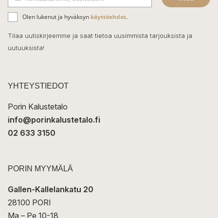
b
S
ä
o
Olen lukenut ja hyväksyn
käyttöehdot
.
h
k
o
Tilaa uutiskirjeemme ja saat tietoa uusimmista tarjouksista ja
ö
uutuuksista!
k
p
o
s
t
YHTEYSTIEDOT
i
Porin Kalustetalo
info@porinkalustetalo.fi
02 633 3150
PORIN MYYMÄLÄ
Gallen-Kallelankatu 20
28100 PORI
Ma – Pe 10-18