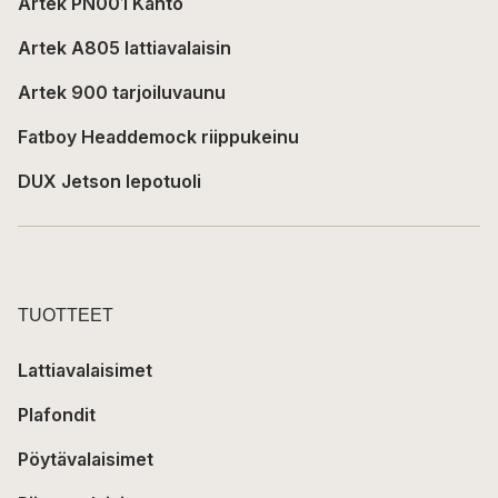
Artek PN001 Kanto
Artek A805 lattiavalaisin
Artek 900 tarjoiluvaunu
Fatboy Headdemock riippukeinu
DUX Jetson lepotuoli
TUOTTEET
Lattiavalaisimet
Plafondit
Pöytävalaisimet