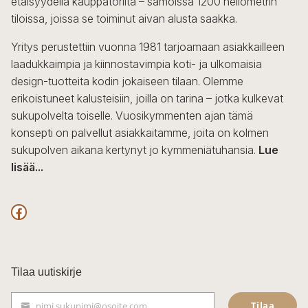
etäisyydellä kauppatorilta – samoissa 1200 neliömetrin
valinnat
tiloissa, joissa se toiminut aivan alusta saakka.
tuotteen
sivulla.
Yritys perustettiin vuonna 1981 tarjoamaan asiakkailleen
laadukkaimpia ja kiinnostavimpia koti- ja ulkomaisia
design-tuotteita kodin jokaiseen tilaan. Olemme
erikoistuneet kalusteisiin, joilla on tarina – jotka kulkevat
sukupolvelta toiselle. Vuosikymmenten ajan tämä
konsepti on palvellut asiakkaitamme, joita on kolmen
sukupolven aikana kertynyt jo kymmeniätuhansia.
Lue
lisää...
F
a
c
Tilaa uutiskirje
e
Tilaa
nimi.sukunimi@osoite.com