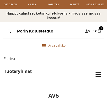
OSTOSKORI
KASSA
OMA TILI
MEISTÄ
+358 2 6333 150
Huippukalusteet kotiinkuljetuksella - myös asennus ja
kasaus!
0
Products
Porin Kalustetalo
0,00
€
search
Avaa valikko
Etusivu
Tuoteryhmät
AV5