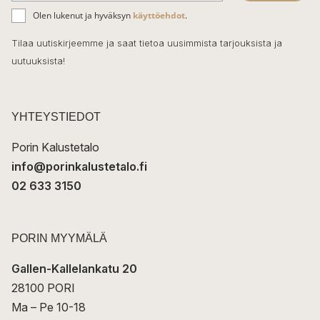
ä
o
Olen lukenut ja hyväksyn
käyttöehdot
.
h
k
o
Tilaa uutiskirjeemme ja saat tietoa uusimmista tarjouksista ja
ö
uutuuksista!
k
p
o
s
t
YHTEYSTIEDOT
i
Porin Kalustetalo
info@porinkalustetalo.fi
02 633 3150
PORIN MYYMÄLÄ
Gallen-Kallelankatu 20
28100 PORI
Ma – Pe 10-18