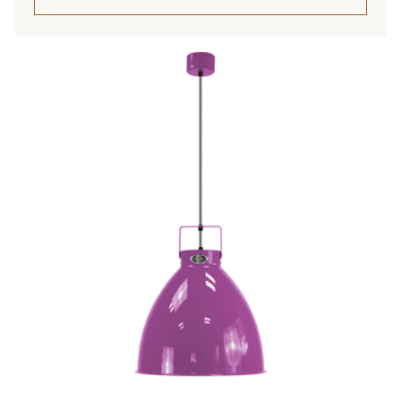
Tällä
tuotteella
on
useampi
muunnelma.
Voit
tehdä
valinnat
tuotteen
sivulla.