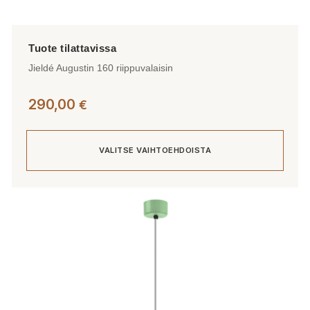
Jieldé Augustin 160 riippuvalaisin
290,00
€
VALITSE VAIHTOEHDOISTA
Tällä
tuotteella
on
useampi
muunnelma.
Voit
tehdä