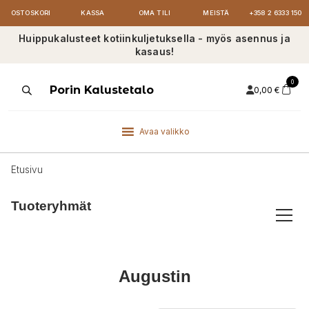
OSTOSKORI
KASSA
OMA TILI
MEISTÄ
+358 2 6333 150
Huippukalusteet kotiinkuljetuksella - myös asennus ja
kasaus!
0
Products
Porin Kalustetalo
0,00
€
search
Avaa valikko
Etusivu
Tuoteryhmät
Augustin