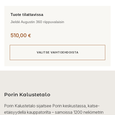
Jieldé Augustin 360 riippuvalaisin
510,00
€
VALITSE VAIHTOEHDOISTA
Tällä
tuotteella
on
useampi
Porin Kalustetalo
muunnelma.
Voit
Porin Kalustetalo sijaitsee Porin keskustassa, katse-
tehdä
etäisyydellä kauppatorilta – samoissa 1200 neliömetrin
valinnat