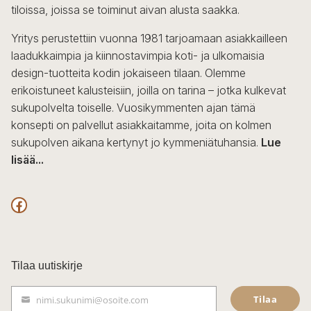
tiloissa, joissa se toiminut aivan alusta saakka.
tuotteen
sivulla.
Yritys perustettiin vuonna 1981 tarjoamaan asiakkailleen
laadukkaimpia ja kiinnostavimpia koti- ja ulkomaisia
design-tuotteita kodin jokaiseen tilaan. Olemme
erikoistuneet kalusteisiin, joilla on tarina – jotka kulkevat
sukupolvelta toiselle. Vuosikymmenten ajan tämä
konsepti on palvellut asiakkaitamme, joita on kolmen
sukupolven aikana kertynyt jo kymmeniätuhansia.
Lue
lisää...
F
a
c
Tilaa uutiskirje
e
Tilaa
nimi.sukunimi@osoite.com
b
S