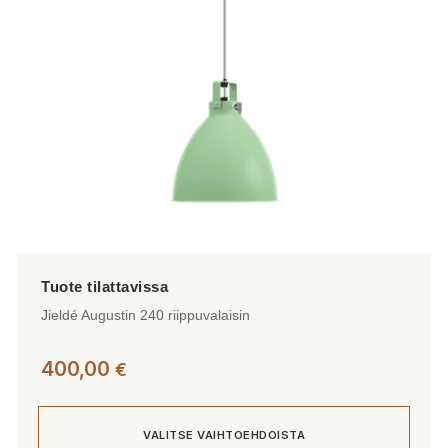
valinnat
tuotteen
sivulla.
Jieldé Augustin 240 riippuvalaisin
400,00
€
VALITSE VAIHTOEHDOISTA