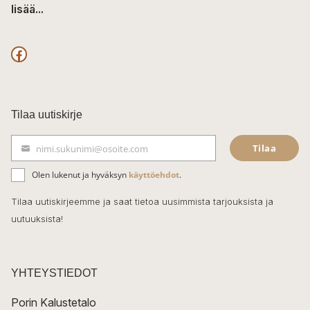
lisää...
F
a
c
Tilaa uutiskirje
e
Tilaa
nimi.sukunimi@osoite.com
b
S
ä
o
Olen lukenut ja hyväksyn
käyttöehdot
.
h
k
o
Tilaa uutiskirjeemme ja saat tietoa uusimmista tarjouksista ja
ö
uutuuksista!
k
p
o
s
t
YHTEYSTIEDOT
i
Porin Kalustetalo