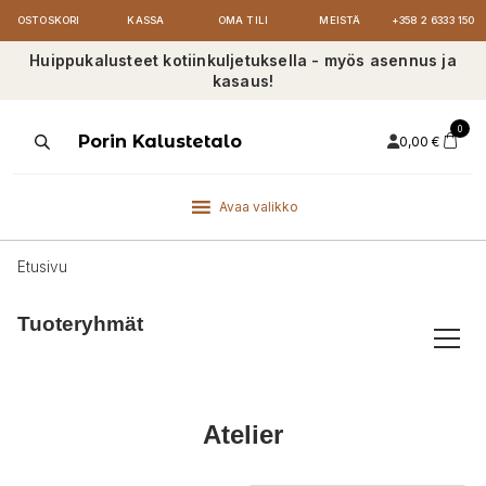
OSTOSKORI
KASSA
OMA TILI
MEISTÄ
+358 2 6333 150
Huippukalusteet kotiinkuljetuksella - myös asennus ja
kasaus!
0
Products
Porin Kalustetalo
0,00
€
search
Avaa valikko
Etusivu
Tuoteryhmät
Atelier