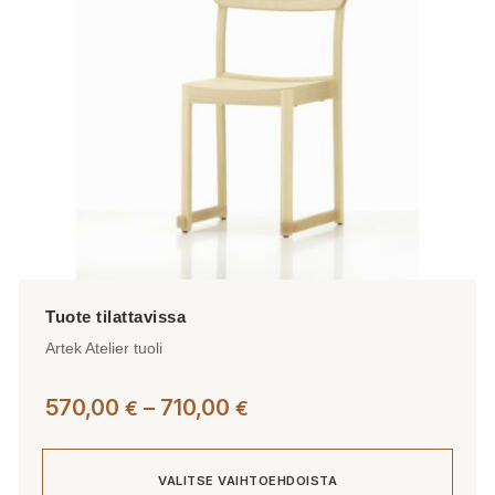
valinnat
tuotteen
sivulla.
Artek Atelier tuoli
Hintaluokka:
570,00
–
710,00
€
€
570,00 €
-
VALITSE VAIHTOEHDOISTA
710,00 €