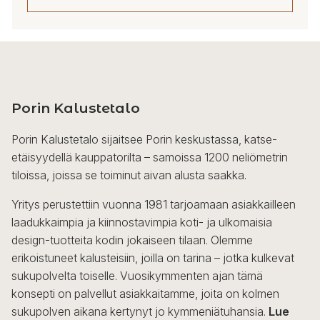
Tällä
tuotteella
on
useampi
Porin Kalustetalo
muunnelma.
Voit
Porin Kalustetalo sijaitsee Porin keskustassa, katse-
tehdä
etäisyydellä kauppatorilta – samoissa 1200 neliömetrin
valinnat
tiloissa, joissa se toiminut aivan alusta saakka.
tuotteen
sivulla.
Yritys perustettiin vuonna 1981 tarjoamaan asiakkailleen
laadukkaimpia ja kiinnostavimpia koti- ja ulkomaisia
design-tuotteita kodin jokaiseen tilaan. Olemme
erikoistuneet kalusteisiin, joilla on tarina – jotka kulkevat
sukupolvelta toiselle. Vuosikymmenten ajan tämä
konsepti on palvellut asiakkaitamme, joita on kolmen
sukupolven aikana kertynyt jo kymmeniätuhansia.
Lue