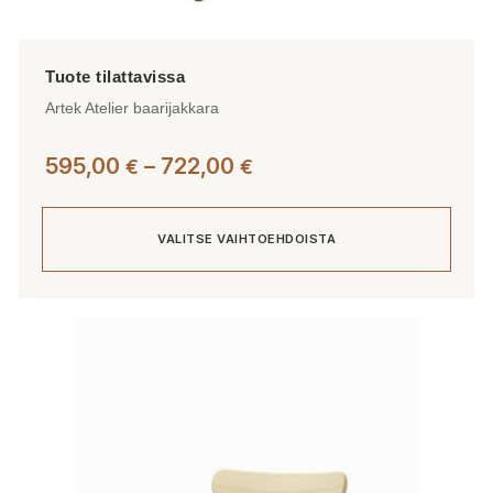
Artek Atelier baarijakkara
Hintaluokka:
595,00
–
722,00
€
€
595,00 €
-
VALITSE VAIHTOEHDOISTA
722,00 €
Tällä
tuotteella
on
useampi
muunnelma.
Voit
tehdä