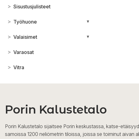
>
Sisustusjulisteet
>
Työhuone
▼
>
Valaisimet
▼
>
Varaosat
>
Vitra
Porin Kalustetalo
Porin Kalustetalo sijaitsee Porin keskustassa, katse-etäisyyd
samoissa 1200 neliömetrin tiloissa, joissa se toiminut aivan a