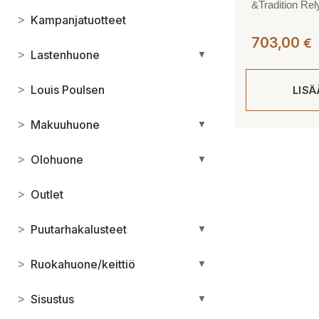
&Tradition Rel
>
Kampanjatuotteet
703,00
€
>
Lastenhuone
▼
>
Louis Poulsen
LIS
>
Makuuhuone
▼
>
Olohuone
▼
>
Outlet
>
Puutarhakalusteet
▼
>
Ruokahuone/keittiö
▼
>
Sisustus
▼