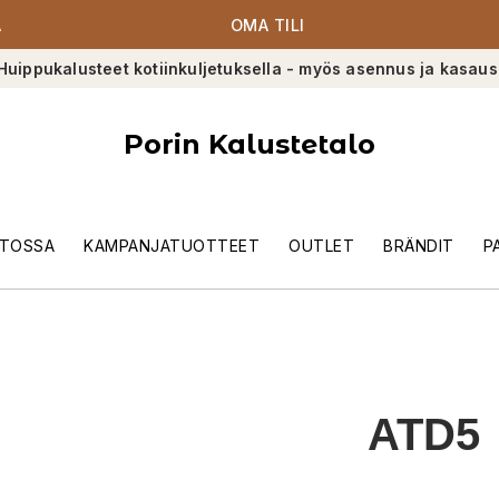
A
OMA TILI
Huippukalusteet kotiinkuljetuksella - myös asennus ja kasaus
Porin Kalustetalo
TOSSA
KAMPANJATUOTTEET
OUTLET
BRÄNDIT
P
ATD5