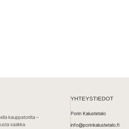
YHTEYSTIEDOT
Porin Kalustetalo
ellä kauppatorilta –
lusta saakka.
info@porinkalustetalo.fi