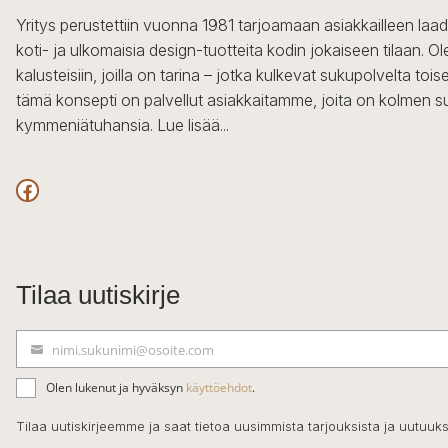
Yritys perustettiin vuonna 1981 tarjoamaan asiakkailleen laa
koti- ja ulkomaisia design-tuotteita kodin jokaiseen tilaan. 
kalusteisiin, joilla on tarina – jotka kulkevat sukupolvelta to
tämä konsepti on palvellut asiakkaitamme, joita on kolmen s
kymmeniätuhansia.
Lue lisää...
Facebook
Tilaa uutiskirje
nimi.sukunimi@osoite.com
S
ä
Olen lukenut ja hyväksyn
käyttöehdot
.
h
k
Tilaa uutiskirjeemme ja saat tietoa uusimmista tarjouksista ja uutuuks
ö