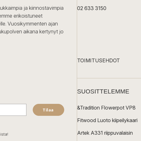
dukkaimpia ja kiinnostavimpia
02 633 3150
Olemme erikoistuneet
iselle. Vuosikymmenten ajan
ukupolven aikana kertynyt jo
TOIMITUSEHDOT
SUOSITTELEMME
&Tradition Flowerpot VP8
Tilaa
Fitwood Luoto kiipeilykaari
Artek A331 riippuvalaisin
ista!