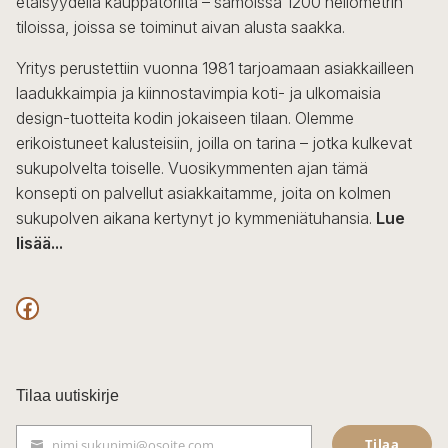
etäisyydellä kauppatorilta – samoissa 1200 neliömetrin
valinnat
tiloissa, joissa se toiminut aivan alusta saakka.
tuotteen
sivulla.
Yritys perustettiin vuonna 1981 tarjoamaan asiakkailleen
laadukkaimpia ja kiinnostavimpia koti- ja ulkomaisia
design-tuotteita kodin jokaiseen tilaan. Olemme
erikoistuneet kalusteisiin, joilla on tarina – jotka kulkevat
sukupolvelta toiselle. Vuosikymmenten ajan tämä
konsepti on palvellut asiakkaitamme, joita on kolmen
sukupolven aikana kertynyt jo kymmeniätuhansia.
Lue
lisää...
F
a
c
Tilaa uutiskirje
e
Tilaa
nimi.sukunimi@osoite.com