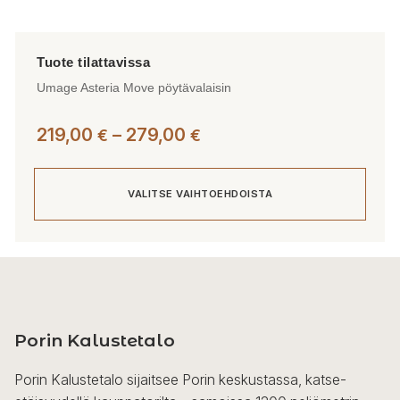
Umage Asteria Move pöytävalaisin
Hintaluokka:
219,00
–
279,00
€
€
219,00 €
-
VALITSE VAIHTOEHDOISTA
279,00 €
Tällä
tuotteella
on
useampi
Porin Kalustetalo
muunnelma.
Voit
Porin Kalustetalo sijaitsee Porin keskustassa, katse-
tehdä