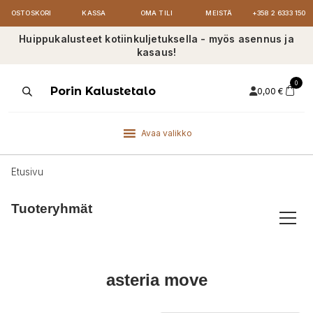
OSTOSKORI
KASSA
OMA TILI
MEISTÄ
+358 2 6333 150
Huippukalusteet kotiinkuljetuksella - myös asennus ja
kasaus!
0
Products
Porin Kalustetalo
0,00
€
search
Avaa valikko
Etusivu
Tuoteryhmät
asteria move