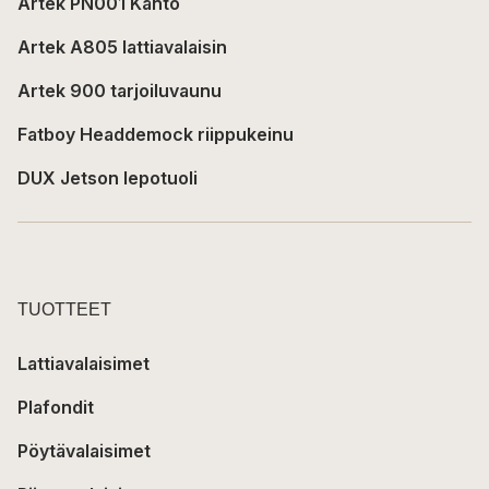
Artek PN001 Kanto
Artek A805 lattiavalaisin
Artek 900 tarjoiluvaunu
Fatboy Headdemock riippukeinu
DUX Jetson lepotuoli
TUOTTEET
Lattiavalaisimet
Plafondit
Pöytävalaisimet