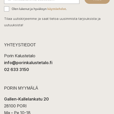
b
S
ä
o
Olen lukenut ja hyväksyn
käyttöehdot
.
h
k
o
Tilaa uutiskirjeemme ja saat tietoa uusimmista tarjouksista ja
ö
uutuuksista!
k
p
o
s
t
YHTEYSTIEDOT
i
Porin Kalustetalo
info@porinkalustetalo.fi
02 633 3150
PORIN MYYMÄLÄ
Gallen-Kallelankatu 20
28100 PORI
Ma – Pe 10-18