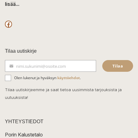
lisää...
F
a
c
Tilaa uutiskirje
e
Tilaa
nimi.sukunimi@osoite.com
b
S
ä
o
Olen lukenut ja hyväksyn
käyttöehdot
.
h
k
o
Tilaa uutiskirjeemme ja saat tietoa uusimmista tarjouksista ja
ö
uutuuksista!
k
p
o
s
t
YHTEYSTIEDOT
i
Porin Kalustetalo