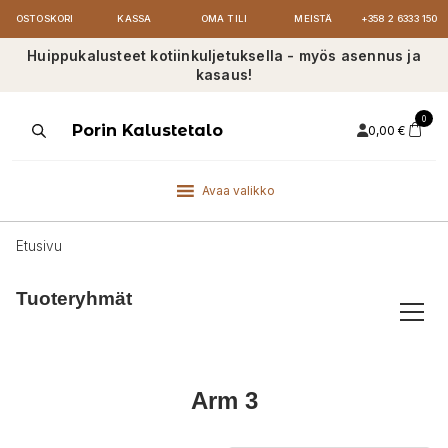
OSTOSKORI
KASSA
OMA TILI
MEISTÄ
+358 2 6333 150
Huippukalusteet kotiinkuljetuksella - myös asennus ja
kasaus!
0
Products
Porin Kalustetalo
0,00
€
search
Avaa valikko
Etusivu
Tuoteryhmät
Arm 3