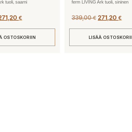
k tuoli, saarni
ferm LIVING Ark tuoli, sininen
271,20
339,00
271,20
€
€
€
ÄÄ OSTOSKORIIN
LISÄÄ OSTOSKORI