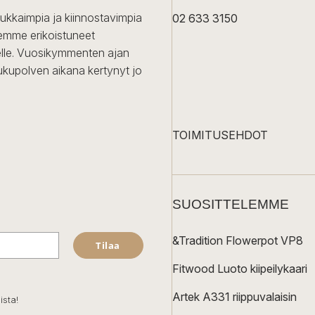
dukkaimpia ja kiinnostavimpia
02 633 3150
Olemme erikoistuneet
iselle. Vuosikymmenten ajan
ukupolven aikana kertynyt jo
TOIMITUSEHDOT
SUOSITTELEMME
&Tradition Flowerpot VP8
Tilaa
Fitwood Luoto kiipeilykaari
Artek A331 riippuvalaisin
ista!