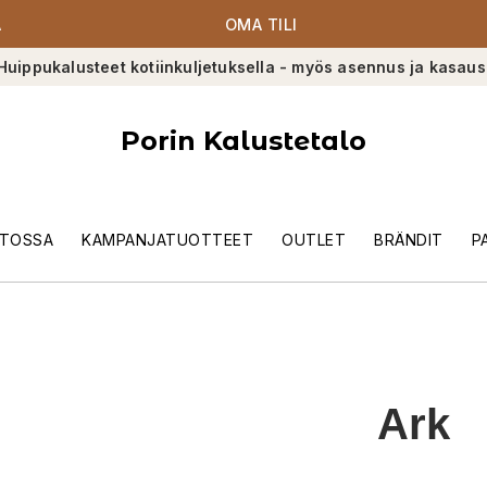
A
OMA TILI
Huippukalusteet kotiinkuljetuksella - myös asennus ja kasaus
Porin Kalustetalo
TOSSA
KAMPANJATUOTTEET
OUTLET
BRÄNDIT
P
Ark