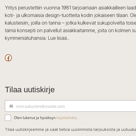
Yritys perustettiin vuonna 1981 tarjoamaan asiakkailleen laa
koti- ja ulkomaisia design-tuotteita kodin jokaiseen tilaan. 
kalusteisiin, joilla on tarina – jotka kulkevat sukupolvelta to
tämä konsepti on palvellut asiakkaitamme, joita on kolmen s
kymmeniätuhansia.
Lue lisää...
Facebook
Tilaa uutiskirje
nimi.sukunimi@osoite.com
S
ä
Olen lukenut ja hyväksyn
käyttöehdot
.
h
k
Tilaa uutiskirjeemme ja saat tietoa uusimmista tarjouksista ja uutuuks
ö