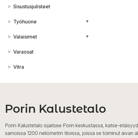
>
Sisustusjulisteet
>
Työhuone
▼
>
Valaisimet
▼
>
Varaosat
>
Vitra
Porin Kalustetalo
Porin Kalustetalo sijaitsee Porin keskustassa, katse-etäisyyd
samoissa 1200 neliömetrin tiloissa, joissa se toiminut aivan a