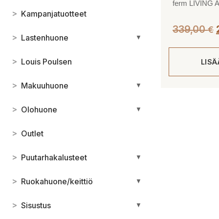
ferm LIVING Ar
>
Kampanjatuotteet
339,00
€
>
Lastenhuone
▼
>
Louis Poulsen
LIS
>
Makuuhuone
▼
>
Olohuone
▼
>
Outlet
>
Puutarhakalusteet
▼
>
Ruokahuone/keittiö
▼
>
Sisustus
▼