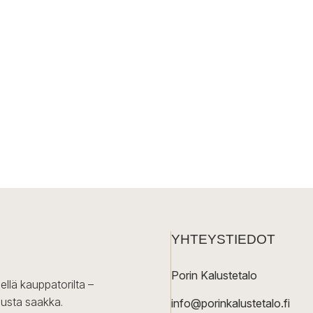
YHTEYSTIEDOT
Porin Kalustetalo
ellä kauppatorilta –
lusta saakka.
info@porinkalustetalo.fi