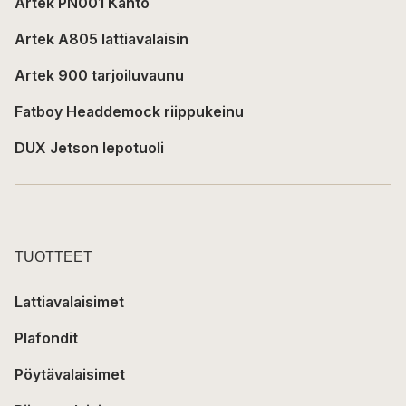
Artek PN001 Kanto
Artek A805 lattiavalaisin
Artek 900 tarjoiluvaunu
Fatboy Headdemock riippukeinu
DUX Jetson lepotuoli
TUOTTEET
Lattiavalaisimet
Plafondit
Pöytävalaisimet