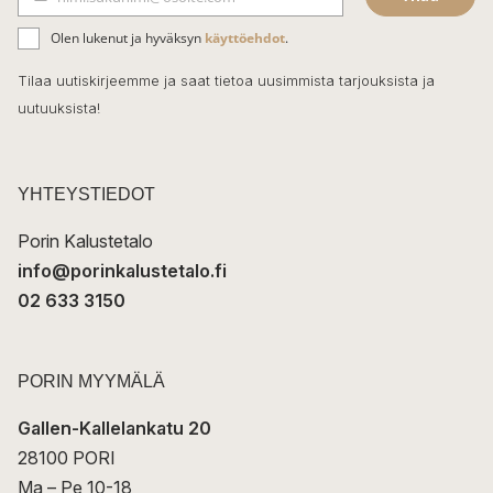
b
S
ä
o
Olen lukenut ja hyväksyn
käyttöehdot
.
h
k
o
Tilaa uutiskirjeemme ja saat tietoa uusimmista tarjouksista ja
ö
uutuuksista!
k
p
o
s
t
YHTEYSTIEDOT
i
Porin Kalustetalo
info@porinkalustetalo.fi
02 633 3150
PORIN MYYMÄLÄ
Gallen-Kallelankatu 20
28100 PORI
Ma – Pe 10-18