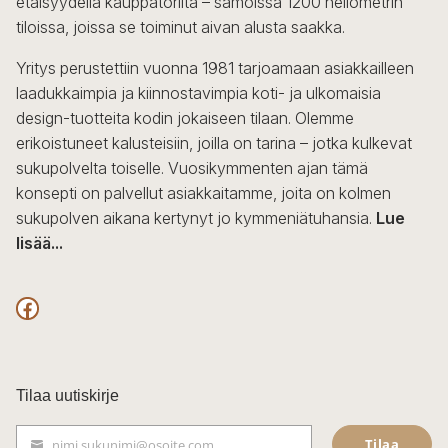
etäisyydellä kauppatorilta – samoissa 1200 neliömetrin
valinnat
tiloissa, joissa se toiminut aivan alusta saakka.
tuotteen
sivulla.
Yritys perustettiin vuonna 1981 tarjoamaan asiakkailleen
laadukkaimpia ja kiinnostavimpia koti- ja ulkomaisia
design-tuotteita kodin jokaiseen tilaan. Olemme
erikoistuneet kalusteisiin, joilla on tarina – jotka kulkevat
sukupolvelta toiselle. Vuosikymmenten ajan tämä
konsepti on palvellut asiakkaitamme, joita on kolmen
sukupolven aikana kertynyt jo kymmeniätuhansia.
Lue
lisää...
F
a
c
Tilaa uutiskirje
e
Tilaa
nimi.sukunimi@osoite.com