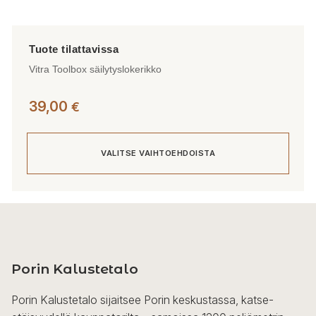
Vitra Toolbox säilytyslokerikko
39,00
€
VALITSE VAIHTOEHDOISTA
Tällä
tuotteella
on
useampi
Porin Kalustetalo
muunnelma.
Voit
Porin Kalustetalo sijaitsee Porin keskustassa, katse-
tehdä