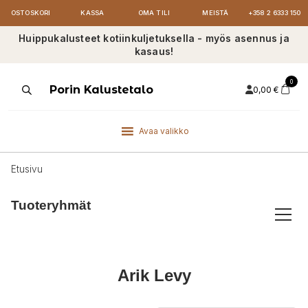
OSTOSKORI
KASSA
OMA TILI
MEISTÄ
+358 2 6333 150
Huippukalusteet kotiinkuljetuksella - myös asennus ja
kasaus!
0
Products
Porin Kalustetalo
0,00
€
search
Avaa valikko
Etusivu
Tuoteryhmät
Arik Levy