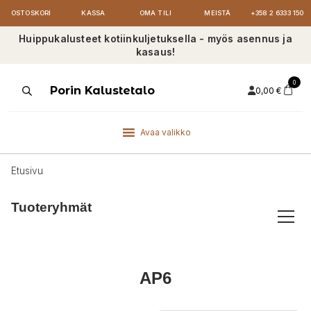
OSTOSKORI
KASSA
OMA TILI
MEISTÄ
+358 2 6333 150
Huippukalusteet kotiinkuljetuksella - myös asennus ja
kasaus!
0
Products
Porin Kalustetalo
0,00
€
search
Avaa valikko
Etusivu
Tuoteryhmät
AP6