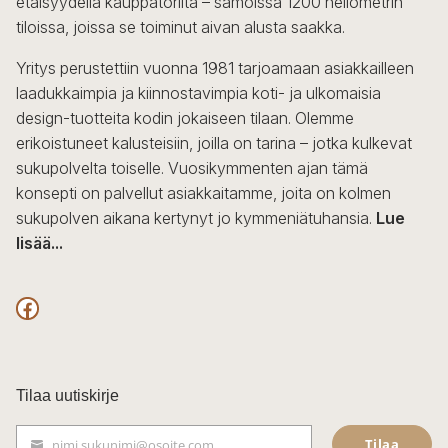
etäisyydellä kauppatorilta – samoissa 1200 neliömetrin
valinnat
tiloissa, joissa se toiminut aivan alusta saakka.
tuotteen
sivulla.
Yritys perustettiin vuonna 1981 tarjoamaan asiakkailleen
laadukkaimpia ja kiinnostavimpia koti- ja ulkomaisia
design-tuotteita kodin jokaiseen tilaan. Olemme
erikoistuneet kalusteisiin, joilla on tarina – jotka kulkevat
sukupolvelta toiselle. Vuosikymmenten ajan tämä
konsepti on palvellut asiakkaitamme, joita on kolmen
sukupolven aikana kertynyt jo kymmeniätuhansia.
Lue
lisää...
F
a
c
Tilaa uutiskirje
e
Tilaa
nimi.sukunimi@osoite.com