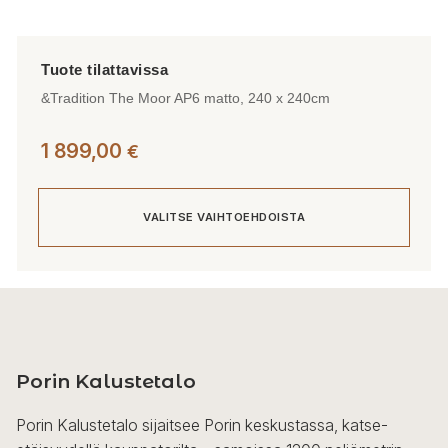
&Tradition The Moor AP6 matto, 240 x 240cm
1 899,00
€
VALITSE VAIHTOEHDOISTA
Tällä
tuotteella
on
useampi
Porin Kalustetalo
muunnelma.
Voit
Porin Kalustetalo sijaitsee Porin keskustassa, katse-
tehdä