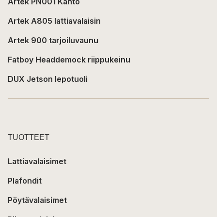
Artek PN001 Kanto
Artek A805 lattiavalaisin
Artek 900 tarjoiluvaunu
Fatboy Headdemock riippukeinu
DUX Jetson lepotuoli
TUOTTEET
Lattiavalaisimet
Plafondit
Pöytävalaisimet