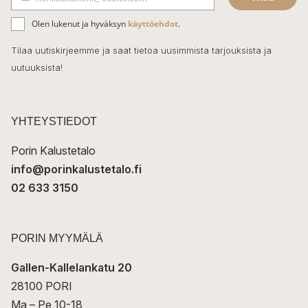
b
S
ä
o
Olen lukenut ja hyväksyn
käyttöehdot
.
h
k
o
Tilaa uutiskirjeemme ja saat tietoa uusimmista tarjouksista ja
ö
uutuuksista!
k
p
o
s
t
YHTEYSTIEDOT
i
Porin Kalustetalo
info@porinkalustetalo.fi
02 633 3150
PORIN MYYMÄLÄ
Gallen-Kallelankatu 20
28100 PORI
Ma – Pe 10-18