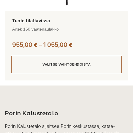
Artek 160 vaatenaulakko
Hintaluokka:
955,00
–
1 055,00
€
€
955,00 €
-
VALITSE VAIHTOEHDOISTA
1
055,00 €
Tällä
tuotteella
on
useampi
Porin Kalustetalo
muunnelma.
Voit
Porin Kalustetalo sijaitsee Porin keskustassa, katse-
tehdä