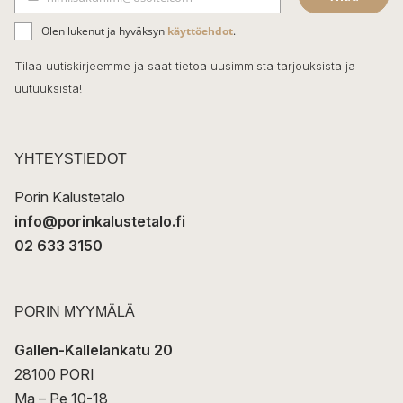
b
S
ä
o
Olen lukenut ja hyväksyn
käyttöehdot
.
h
k
o
Tilaa uutiskirjeemme ja saat tietoa uusimmista tarjouksista ja
ö
uutuuksista!
k
p
o
s
t
YHTEYSTIEDOT
i
Porin Kalustetalo
info@porinkalustetalo.fi
02 633 3150
PORIN MYYMÄLÄ
Gallen-Kallelankatu 20
28100 PORI
Ma – Pe 10-18