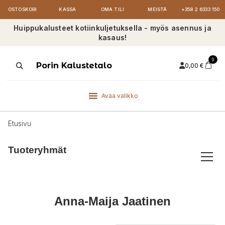
OSTOSKORI
KASSA
OMA TILI
MEISTÄ
+358 2 6333 150
Huippukalusteet kotiinkuljetuksella - myös asennus ja
kasaus!
0
Products
Porin Kalustetalo
0,00
€
search
Avaa valikko
Etusivu
Tuoteryhmät
Anna-Maija Jaatinen