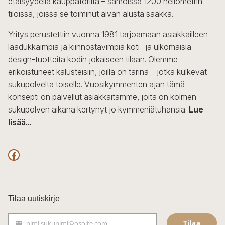
etäisyydellä kauppatorilta – samoissa 1200 neliömetrin
valinnat
tiloissa, joissa se toiminut aivan alusta saakka.
tuotteen
sivulla.
Yritys perustettiin vuonna 1981 tarjoamaan asiakkailleen
laadukkaimpia ja kiinnostavimpia koti- ja ulkomaisia
design-tuotteita kodin jokaiseen tilaan. Olemme
erikoistuneet kalusteisiin, joilla on tarina – jotka kulkevat
sukupolvelta toiselle. Vuosikymmenten ajan tämä
konsepti on palvellut asiakkaitamme, joita on kolmen
sukupolven aikana kertynyt jo kymmeniätuhansia.
Lue
lisää...
F
a
c
Tilaa uutiskirje
e
Tilaa
nimi.sukunimi@osoite.com