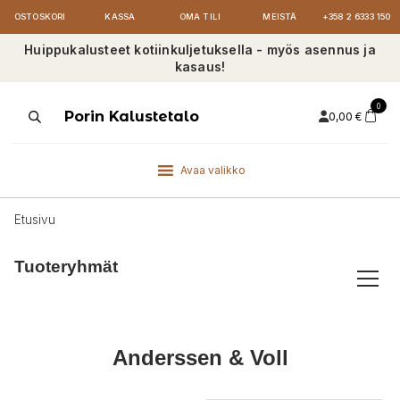
OSTOSKORI
KASSA
OMA TILI
MEISTÄ
+358 2 6333 150
Huippukalusteet kotiinkuljetuksella - myös asennus ja
kasaus!
0
Products
Porin Kalustetalo
0,00
€
search
Avaa valikko
Etusivu
Tuoteryhmät
Anderssen & Voll