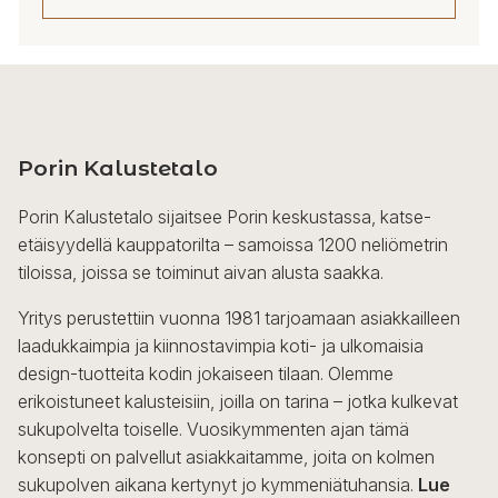
445,00 €
Tällä
tuotteella
on
useampi
Porin Kalustetalo
muunnelma.
Voit
Porin Kalustetalo sijaitsee Porin keskustassa, katse-
tehdä
etäisyydellä kauppatorilta – samoissa 1200 neliömetrin
valinnat
tiloissa, joissa se toiminut aivan alusta saakka.
tuotteen
sivulla.
Yritys perustettiin vuonna 1981 tarjoamaan asiakkailleen
laadukkaimpia ja kiinnostavimpia koti- ja ulkomaisia
design-tuotteita kodin jokaiseen tilaan. Olemme
erikoistuneet kalusteisiin, joilla on tarina – jotka kulkevat
sukupolvelta toiselle. Vuosikymmenten ajan tämä
konsepti on palvellut asiakkaitamme, joita on kolmen
sukupolven aikana kertynyt jo kymmeniätuhansia.
Lue