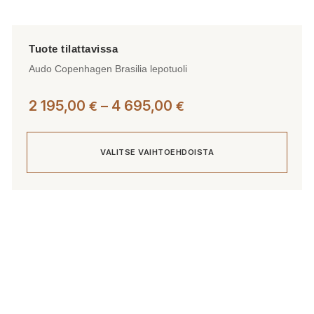
Audo Copenhagen Brasilia lepotuoli
Hintaluokka:
2 195,00
–
4 695,00
€
€
2
195,00 €
VALITSE VAIHTOEHDOISTA
-
4
695,00 €
Tällä
tuotteella
on
useampi
muunnelma.
Voit
tehdä