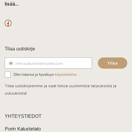
lisää...
F
a
c
Tilaa uutiskirje
e
Tilaa
nimi.sukunimi@osoite.com
b
S
ä
o
Olen lukenut ja hyväksyn
käyttöehdot
.
h
k
o
Tilaa uutiskirjeemme ja saat tietoa uusimmista tarjouksista ja
ö
uutuuksista!
k
p
o
s
t
YHTEYSTIEDOT
i
Porin Kalustetalo