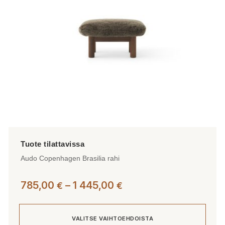
valinnat
tuotteen
sivulla.
Audo Copenhagen Brasilia rahi
Hintaluokka:
785,00
–
1 445,00
€
€
785,00 €
-
VALITSE VAIHTOEHDOISTA
1