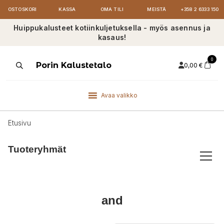
OSTOSKORI
KASSA
OMA TILI
MEISTÄ
+358 2 6333 150
Huippukalusteet kotiinkuljetuksella - myös asennus ja
kasaus!
0
Products
Porin Kalustetalo
0,00
€
search
Avaa valikko
Etusivu
Tuoteryhmät
and