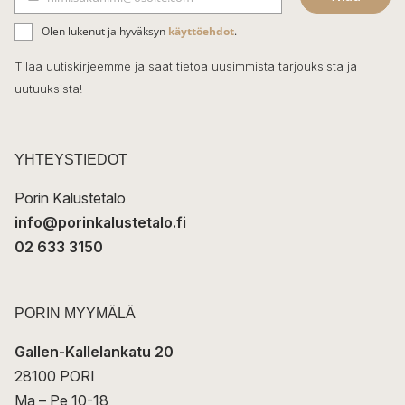
b
S
ä
o
Olen lukenut ja hyväksyn
käyttöehdot
.
h
k
o
Tilaa uutiskirjeemme ja saat tietoa uusimmista tarjouksista ja
ö
uutuuksista!
k
p
o
s
t
YHTEYSTIEDOT
i
Porin Kalustetalo
info@porinkalustetalo.fi
02 633 3150
PORIN MYYMÄLÄ
Gallen-Kallelankatu 20
28100 PORI
Ma – Pe 10-18