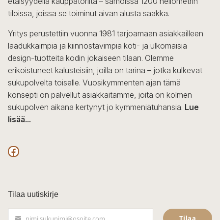
etäisyydellä kauppatorilta – samoissa 1200 neliömetrin
tiloissa, joissa se toiminut aivan alusta saakka.
Yritys perustettiin vuonna 1981 tarjoamaan asiakkailleen
laadukkaimpia ja kiinnostavimpia koti- ja ulkomaisia
design-tuotteita kodin jokaiseen tilaan. Olemme
erikoistuneet kalusteisiin, joilla on tarina – jotka kulkevat
sukupolvelta toiselle. Vuosikymmenten ajan tämä
konsepti on palvellut asiakkaitamme, joita on kolmen
sukupolven aikana kertynyt jo kymmeniätuhansia.
Lue
lisää...
F
a
c
Tilaa uutiskirje
e
Tilaa
nimi.sukunimi@osoite.com