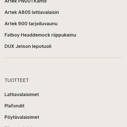
Artek PN001 Kanto
Artek A805 lattiavalaisin
Artek 900 tarjoiluvaunu
Fatboy Headdemock riippukeinu
DUX Jetson lepotuoli
TUOTTEET
Lattiavalaisimet
Plafondit
Pöytävalaisimet