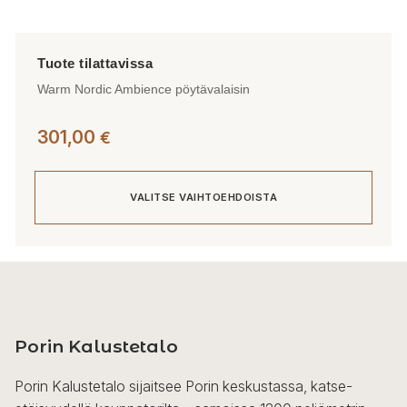
Warm Nordic Ambience pöytävalaisin
301,00
€
VALITSE VAIHTOEHDOISTA
Tällä
tuotteella
on
useampi
Porin Kalustetalo
muunnelma.
Voit
Porin Kalustetalo sijaitsee Porin keskustassa, katse-
tehdä