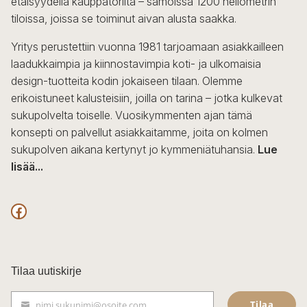
etäisyydellä kauppatorilta – samoissa 1200 neliömetrin
valinnat
tiloissa, joissa se toiminut aivan alusta saakka.
tuotteen
sivulla.
Yritys perustettiin vuonna 1981 tarjoamaan asiakkailleen
laadukkaimpia ja kiinnostavimpia koti- ja ulkomaisia
design-tuotteita kodin jokaiseen tilaan. Olemme
erikoistuneet kalusteisiin, joilla on tarina – jotka kulkevat
sukupolvelta toiselle. Vuosikymmenten ajan tämä
konsepti on palvellut asiakkaitamme, joita on kolmen
sukupolven aikana kertynyt jo kymmeniätuhansia.
Lue
lisää...
F
a
c
Tilaa uutiskirje
e
Tilaa
nimi.sukunimi@osoite.com