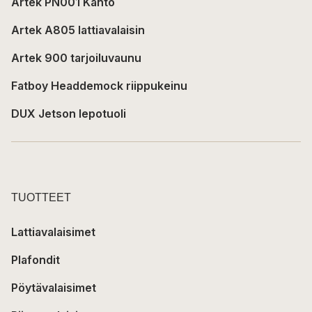
Artek PN001 Kanto
Artek A805 lattiavalaisin
Artek 900 tarjoiluvaunu
Fatboy Headdemock riippukeinu
DUX Jetson lepotuoli
TUOTTEET
Lattiavalaisimet
Plafondit
Pöytävalaisimet