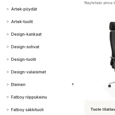
Näytetään ainoa t
>
Artek-pöydät
>
Artek-tuolit
>
Design-kankaat
>
Design-sohvat
>
Design-tuolit
>
Design-valaisimet
>
Eteinen
▼
>
Fatboy riippukeinu
>
Fatboy säkkituoli