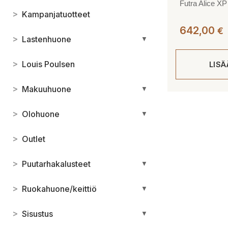
Futra Alice XP 
>
Kampanjatuotteet
642,00
€
>
Lastenhuone
▼
>
Louis Poulsen
LIS
>
Makuuhuone
▼
>
Olohuone
▼
>
Outlet
>
Puutarhakalusteet
▼
>
Ruokahuone/keittiö
▼
>
Sisustus
▼