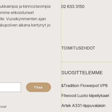
dukkaimpia ja kiinnostavimpia
02 633 3150
Olemme erikoistuneet
iselle. Vuosikymmenten ajan
ukupolven aikana kertynyt jo
TOIMITUSEHDOT
SUOSITTELEMME
&Tradition Flowerpot VP8
Tilaa
Fitwood Luoto kiipeilykaari
Artek A331 riippuvalaisin
ista!