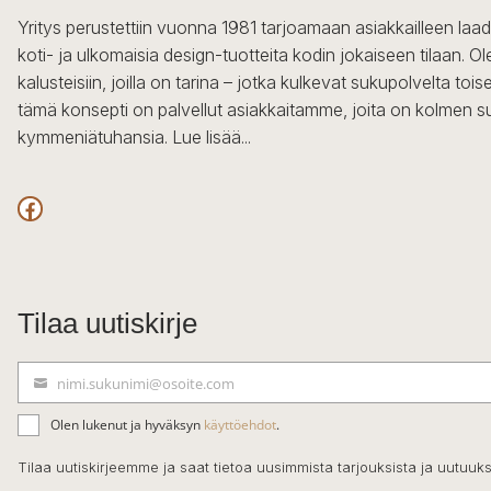
Yritys perustettiin vuonna 1981 tarjoamaan asiakkailleen laa
koti- ja ulkomaisia design-tuotteita kodin jokaiseen tilaan. 
kalusteisiin, joilla on tarina – jotka kulkevat sukupolvelta to
tämä konsepti on palvellut asiakkaitamme, joita on kolmen s
kymmeniätuhansia.
Lue lisää...
Facebook
Tilaa uutiskirje
nimi.sukunimi@osoite.com
S
ä
Olen lukenut ja hyväksyn
käyttöehdot
.
h
k
Tilaa uutiskirjeemme ja saat tietoa uusimmista tarjouksista ja uutuuks
ö