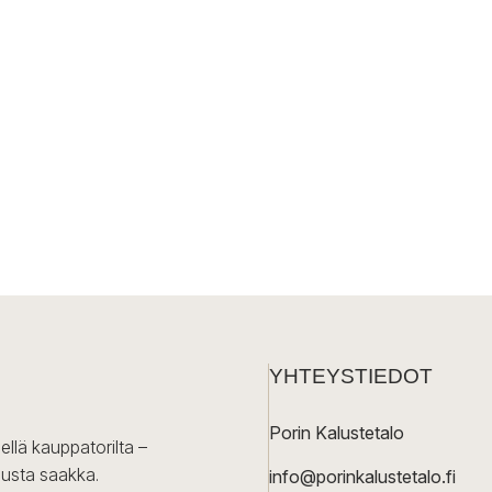
YHTEYSTIEDOT
Porin Kalustetalo
ellä kauppatorilta –
lusta saakka.
info@porinkalustetalo.fi