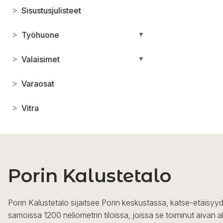
>
Sisustusjulisteet
>
Työhuone
▼
>
Valaisimet
▼
>
Varaosat
>
Vitra
Porin Kalustetalo
Porin Kalustetalo sijaitsee Porin keskustassa, katse-etäisyyd
samoissa 1200 neliömetrin tiloissa, joissa se toiminut aivan a