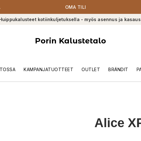
A
OMA TILI
Huippukalusteet kotiinkuljetuksella - myös asennus ja kasaus
Porin Kalustetalo
TOSSA
KAMPANJATUOTTEET
OUTLET
BRÄNDIT
P
Alice X