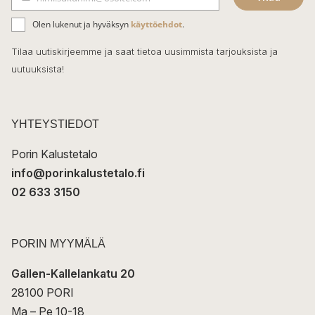
b
S
ä
o
Olen lukenut ja hyväksyn
käyttöehdot
.
h
k
o
Tilaa uutiskirjeemme ja saat tietoa uusimmista tarjouksista ja
ö
uutuuksista!
k
p
o
s
t
YHTEYSTIEDOT
i
Porin Kalustetalo
info@porinkalustetalo.fi
02 633 3150
PORIN MYYMÄLÄ
Gallen-Kallelankatu 20
28100 PORI
Ma – Pe 10-18