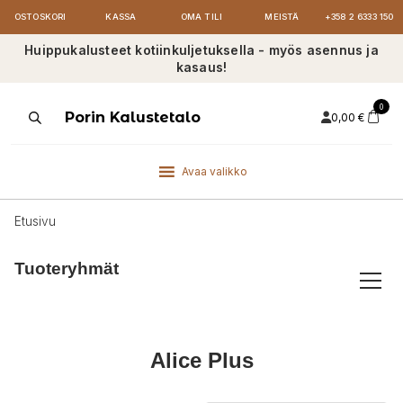
OSTOSKORI
KASSA
OMA TILI
MEISTÄ
+358 2 6333 150
Huippukalusteet kotiinkuljetuksella - myös asennus ja
kasaus!
0
Products
Porin Kalustetalo
0,00
€
search
Avaa valikko
Etusivu
Tuoteryhmät
Alice Plus