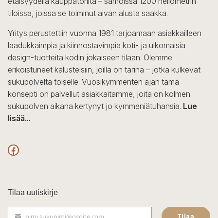
etäisyydellä kauppatorilta – samoissa 1200 neliömetrin
valinnat
tiloissa, joissa se toiminut aivan alusta saakka.
tuotteen
sivulla.
Yritys perustettiin vuonna 1981 tarjoamaan asiakkailleen
laadukkaimpia ja kiinnostavimpia koti- ja ulkomaisia
design-tuotteita kodin jokaiseen tilaan. Olemme
erikoistuneet kalusteisiin, joilla on tarina – jotka kulkevat
sukupolvelta toiselle. Vuosikymmenten ajan tämä
konsepti on palvellut asiakkaitamme, joita on kolmen
sukupolven aikana kertynyt jo kymmeniätuhansia.
Lue
lisää...
F
a
c
Tilaa uutiskirje
e
Tilaa
nimi.sukunimi@osoite.com