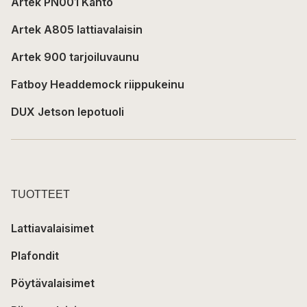
Artek PN001 Kanto
Artek A805 lattiavalaisin
Artek 900 tarjoiluvaunu
Fatboy Headdemock riippukeinu
DUX Jetson lepotuoli
TUOTTEET
Lattiavalaisimet
Plafondit
Pöytävalaisimet