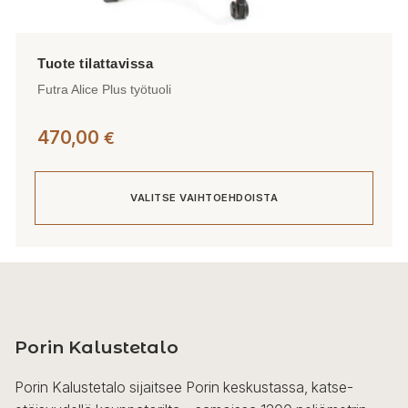
Futra Alice Plus työtuoli
470,00
€
VALITSE VAIHTOEHDOISTA
Tällä
tuotteella
on
useampi
Porin Kalustetalo
muunnelma.
Voit
Porin Kalustetalo sijaitsee Porin keskustassa, katse-
tehdä