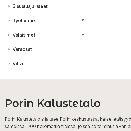
>
Sisustusjulisteet
>
Työhuone
▼
>
Valaisimet
▼
>
Varaosat
>
Vitra
Porin Kalustetalo
Porin Kalustetalo sijaitsee Porin keskustassa, katse-etäisyyd
samoissa 1200 neliömetrin tiloissa, joissa se toiminut aivan a