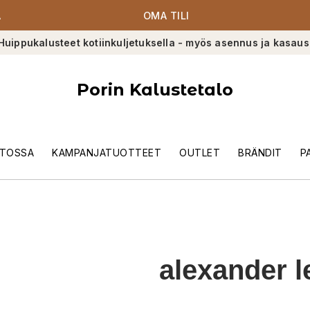
A
OMA TILI
Huippukalusteet kotiinkuljetuksella - myös asennus ja kasaus
Porin Kalustetalo
TOSSA
KAMPANJATUOTTEET
OUTLET
BRÄNDIT
P
alexander l