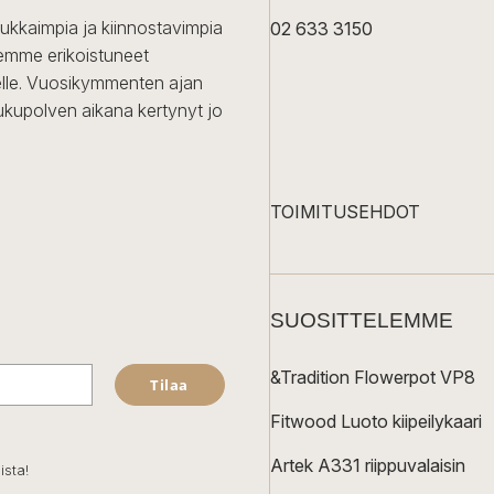
dukkaimpia ja kiinnostavimpia
02 633 3150
Olemme erikoistuneet
iselle. Vuosikymmenten ajan
ukupolven aikana kertynyt jo
TOIMITUSEHDOT
SUOSITTELEMME
&Tradition Flowerpot VP8
Tilaa
Fitwood Luoto kiipeilykaari
Artek A331 riippuvalaisin
ista!