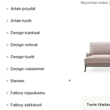
Näytetään kaikki 
>
Artek-pöydät
>
Artek-tuolit
>
Design-kankaat
>
Design-sohvat
>
Design-tuolit
>
Design-valaisimet
>
Eteinen
▼
>
Fatboy riippukeinu
>
Fatboy säkkituoli