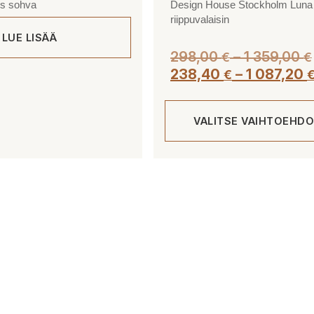
es sohva
Design House Stockholm Luna
riippuvalaisin
LUE LISÄÄ
298,00
–
1 359,00
€
€
238,40
–
1 087,20
€
VALITSE VAIHTOEHDO
Tällä
tuotteella
on
useampi
muunnelma.
Voit
tehdä
valinnat
tuotteen