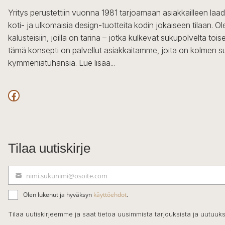
Yritys perustettiin vuonna 1981 tarjoamaan asiakkailleen laa
koti- ja ulkomaisia design-tuotteita kodin jokaiseen tilaan. 
kalusteisiin, joilla on tarina – jotka kulkevat sukupolvelta to
tämä konsepti on palvellut asiakkaitamme, joita on kolmen s
kymmeniätuhansia.
Lue lisää...
Facebook
Tilaa uutiskirje
nimi.sukunimi@osoite.com
S
ä
Olen lukenut ja hyväksyn
käyttöehdot
.
h
k
Tilaa uutiskirjeemme ja saat tietoa uusimmista tarjouksista ja uutuuks
ö