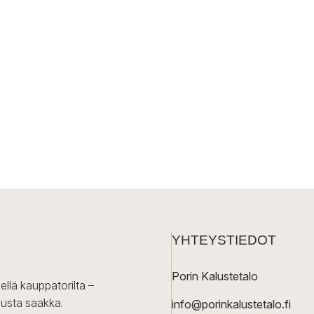
sivulla.
YHTEYSTIEDOT
Porin Kalustetalo
ellä kauppatorilta –
lusta saakka.
info@porinkalustetalo.fi