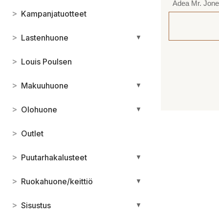
Adea Mr. Jon
>
Kampanjatuotteet
>
Lastenhuone
▼
>
Louis Poulsen
>
Makuuhuone
▼
>
Olohuone
▼
>
Outlet
>
Puutarhakalusteet
▼
>
Ruokahuone/keittiö
▼
>
Sisustus
▼