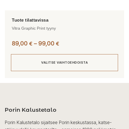
Vitra Graphic Print tyyny
Hintaluokka:
89,00
–
99,00
€
€
89,00 €
-
VALITSE VAIHTOEHDOISTA
99,00 €
Tällä
tuotteella
on
useampi
Porin Kalustetalo
muunnelma.
Voit
Porin Kalustetalo sijaitsee Porin keskustassa, katse-
tehdä