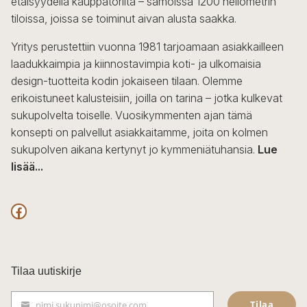
etäisyydellä kauppatorilta – samoissa 1200 neliömetrin
valinnat
tiloissa, joissa se toiminut aivan alusta saakka.
tuotteen
sivulla.
Yritys perustettiin vuonna 1981 tarjoamaan asiakkailleen
laadukkaimpia ja kiinnostavimpia koti- ja ulkomaisia
design-tuotteita kodin jokaiseen tilaan. Olemme
erikoistuneet kalusteisiin, joilla on tarina – jotka kulkevat
sukupolvelta toiselle. Vuosikymmenten ajan tämä
konsepti on palvellut asiakkaitamme, joita on kolmen
sukupolven aikana kertynyt jo kymmeniätuhansia.
Lue
lisää...
F
a
c
Tilaa uutiskirje
e
Tilaa
nimi.sukunimi@osoite.com