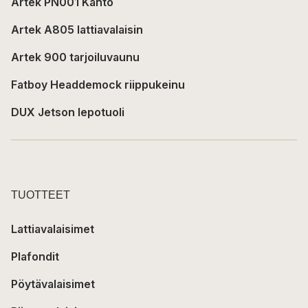
Artek PN001 Kanto
Artek A805 lattiavalaisin
Artek 900 tarjoiluvaunu
Fatboy Headdemock riippukeinu
DUX Jetson lepotuoli
TUOTTEET
Lattiavalaisimet
Plafondit
Pöytävalaisimet