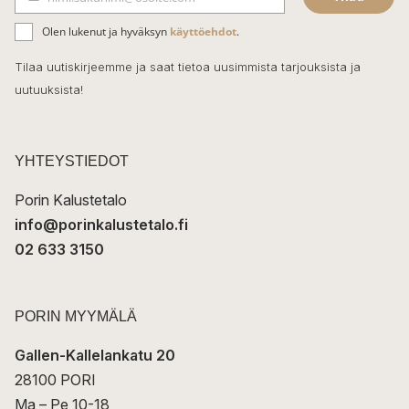
b
S
ä
o
Olen lukenut ja hyväksyn
käyttöehdot
.
h
k
o
Tilaa uutiskirjeemme ja saat tietoa uusimmista tarjouksista ja
ö
uutuuksista!
k
p
o
s
t
YHTEYSTIEDOT
i
Porin Kalustetalo
info@porinkalustetalo.fi
02 633 3150
PORIN MYYMÄLÄ
Gallen-Kallelankatu 20
28100 PORI
Ma – Pe 10-18