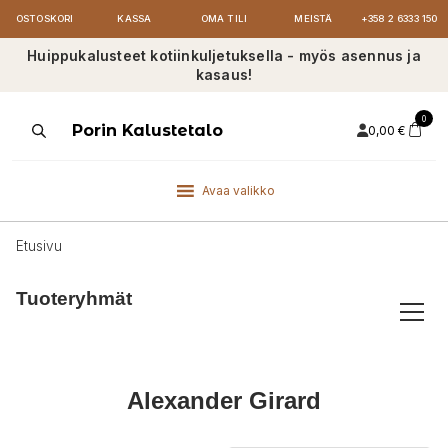
OSTOSKORI
KASSA
OMA TILI
MEISTÄ
+358 2 6333 150
Huippukalusteet kotiinkuljetuksella - myös asennus ja
kasaus!
0
Products
Porin Kalustetalo
0,00
€
search
Avaa valikko
Etusivu
Tuoteryhmät
Alexander Girard