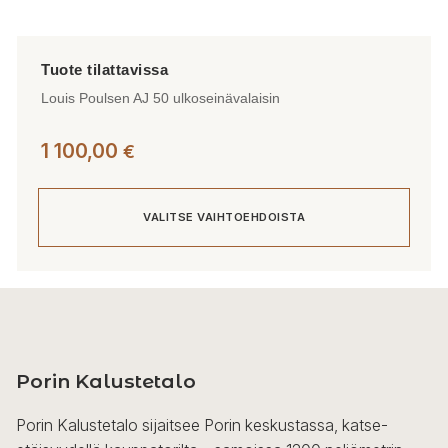
Louis Poulsen AJ 50 ulkoseinävalaisin
1 100,00
€
VALITSE VAIHTOEHDOISTA
Tällä
tuotteella
on
useampi
Porin Kalustetalo
muunnelma.
Voit
Porin Kalustetalo sijaitsee Porin keskustassa, katse-
tehdä