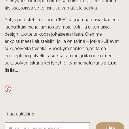
etäisyydellä kauppatorilta – samoissa 1200 neliömetrin
valinnat
tiloissa, joissa se toiminut aivan alusta saakka.
tuotteen
sivulla.
Yritys perustettiin vuonna 1981 tarjoamaan asiakkailleen
laadukkaimpia ja kiinnostavimpia koti- ja ulkomaisia
design-tuotteita kodin jokaiseen tilaan. Olemme
erikoistuneet kalusteisiin, joilla on tarina – jotka kulkevat
sukupolvelta toiselle. Vuosikymmenten ajan tämä
konsepti on palvellut asiakkaitamme, joita on kolmen
sukupolven aikana kertynyt jo kymmeniätuhansia.
Lue
lisää...
F
a
c
Tilaa uutiskirje
e
Tilaa
nimi.sukunimi@osoite.com