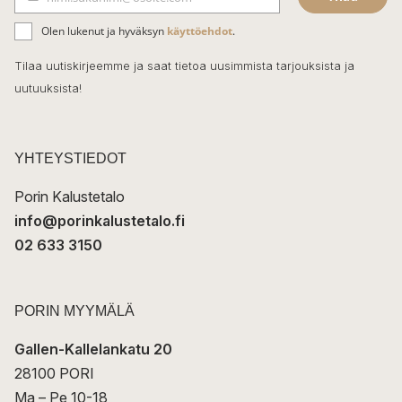
b
S
ä
o
Olen lukenut ja hyväksyn
käyttöehdot
.
h
k
o
Tilaa uutiskirjeemme ja saat tietoa uusimmista tarjouksista ja
ö
uutuuksista!
k
p
o
s
t
YHTEYSTIEDOT
i
Porin Kalustetalo
info@porinkalustetalo.fi
02 633 3150
PORIN MYYMÄLÄ
Gallen-Kallelankatu 20
28100 PORI
Ma – Pe 10-18