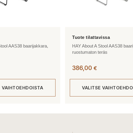
tool AAS38 baarijakkara,
HAY About A Stool AAS38 baari
ruostumaton teräs
386,00
€
E VAIHTOEHDOISTA
VALITSE VAIHTOEHDO
Tällä
tuotteella
on
useampi