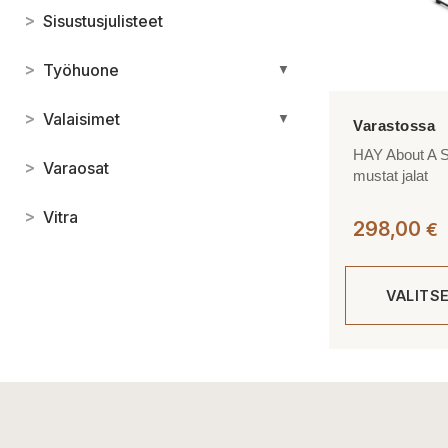
>
Sisustusjulisteet
>
Työhuone
▼
>
Valaisimet
▼
HAY About A S
>
Varaosat
mustat jalat
>
Vitra
298,00
€
VALITS
Tällä
tuotteella
on
useampi