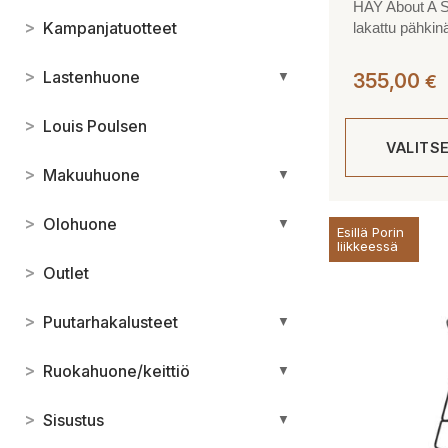
HAY About A S
>
Kampanjatuotteet
lakattu pähkin
>
Lastenhuone
▼
355,00
€
>
Louis Poulsen
VALITS
>
Makuuhuone
▼
Tällä
>
Olohuone
▼
Esillä Porin
tuotteella
liikkeessä
on
>
Outlet
useampi
muunnelma.
>
Puutarhakalusteet
▼
Voit
tehdä
>
Ruokahuone/keittiö
▼
valinnat
tuotteen
>
Sisustus
▼
sivulla.