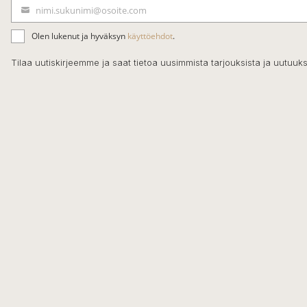
nimi.sukunimi@osoite.com
S
ä
Olen lukenut ja hyväksyn
käyttöehdot
.
h
k
Tilaa uutiskirjeemme ja saat tietoa uusimmista tarjouksista ja uutuuks
ö
p
o
s
t
i