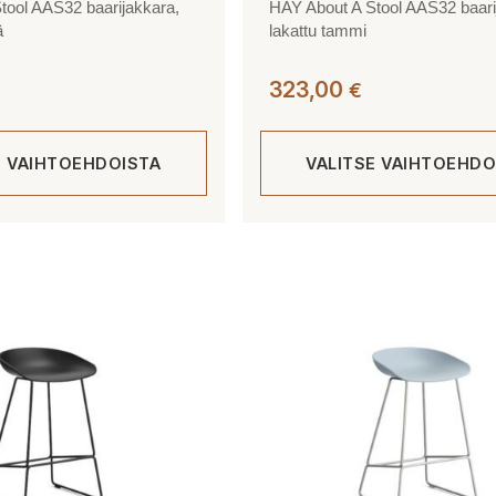
tool AAS32 baarijakkara,
HAY About A Stool AAS32 baari
ä
lakattu tammi
323,00
€
E VAIHTOEHDOISTA
VALITSE VAIHTOEHDO
Tällä
tuotteella
on
useampi
muunnelma.
Voit
tehdä
valinnat
tuotteen
sivulla.