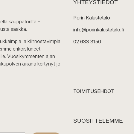
YHTEYSTIEDOT
muunnelma.
Voit
Porin Kalustetalo
tehdä
ellä kauppatorilta –
valinnat
lusta saakka.
info@porinkalustetalo.fi
tuotteen
sivulla.
dukkaimpia ja kiinnostavimpia
02 633 3150
Olemme erikoistuneet
iselle. Vuosikymmenten ajan
ukupolven aikana kertynyt jo
TOIMITUSEHDOT
SUOSITTELEMME