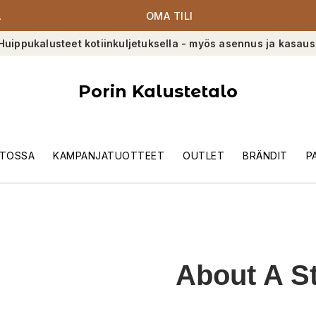
A
OMA TILI
Huippukalusteet kotiinkuljetuksella - myös asennus ja kasaus
Porin Kalustetalo
TOSSA
KAMPANJATUOTTEET
OUTLET
BRÄNDIT
P
About A S