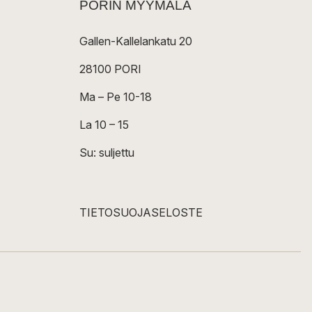
PORIN MYYMÄLÄ
muunnelma.
Voit
Gallen-Kallelankatu 20
tehdä
valinnat
28100 PORI
tuotteen
sivulla.
Ma – Pe 10-18
La 10 – 15
Su: suljettu
TIETOSUOJASELOSTE