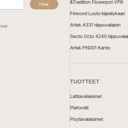
&Tradition Flowerpot VP8
Tilaa
Fitwood Luoto kiipeilykaari
Artek A331 riippuvalaisin
ista!
Secto Octo 4240 riippuvalai
Artek PN001 Kanto
TUOTTEET
Lattiavalaisimet
Plafondit
Pöytävalaisimet