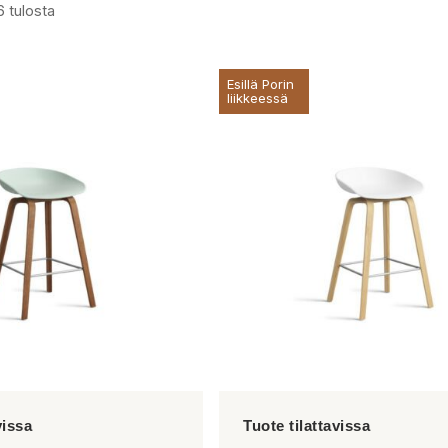
6 tulosta
Esillä Porin
liikkeessä