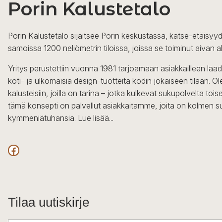
Porin Kalustetalo
muunnelma.
Voit
tehdä
Porin Kalustetalo sijaitsee Porin keskustassa, katse-etäisyyd
valinnat
samoissa 1200 neliömetrin tiloissa, joissa se toiminut aivan a
tuotteen
sivulla.
Yritys perustettiin vuonna 1981 tarjoamaan asiakkailleen laa
koti- ja ulkomaisia design-tuotteita kodin jokaiseen tilaan. 
kalusteisiin, joilla on tarina – jotka kulkevat sukupolvelta to
tämä konsepti on palvellut asiakkaitamme, joita on kolmen s
kymmeniätuhansia.
Lue lisää...
Facebook
Tilaa uutiskirje