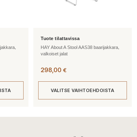
jakkara,
HAY About A Stool AAS38 baarijakkara,
valkoiset jalat
298,00
€
ISTA
VALITSE VAIHTOEHDOISTA
Tällä
tuotteella
on
useampi