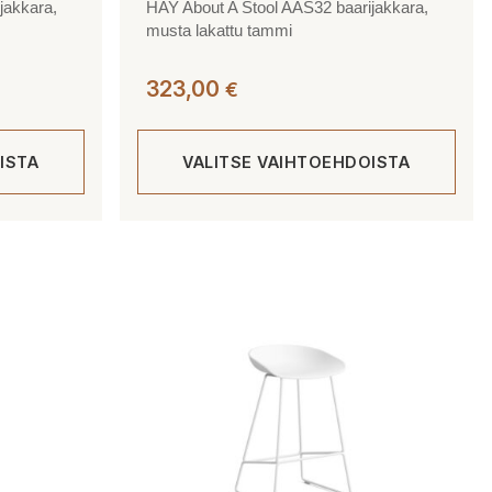
jakkara,
HAY About A Stool AAS32 baarijakkara,
musta lakattu tammi
323,00
€
ISTA
VALITSE VAIHTOEHDOISTA
Tällä
tuotteella
on
useampi
muunnelma.
Voit
tehdä
valinnat
tuotteen
sivulla.