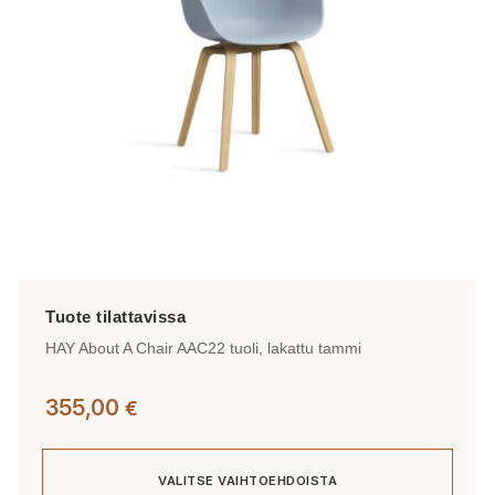
valinnat
tuotteen
sivulla.
HAY About A Chair AAC22 tuoli, lakattu tammi
355,00
€
VALITSE VAIHTOEHDOISTA