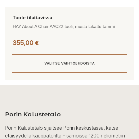
HAY About A Chair AAC22 tuoli, musta lakattu tammi
355,00
€
VALITSE VAIHTOEHDOISTA
Tällä
tuotteella
on
useampi
Porin Kalustetalo
muunnelma.
Voit
Porin Kalustetalo sijaitsee Porin keskustassa, katse-
tehdä
etäisyydellä kauppatorilta – samoissa 1200 neliömetrin
valinnat