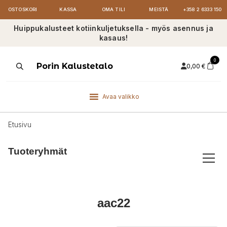
OSTOSKORI
KASSA
OMA TILI
MEISTÄ
+358 2 6333 150
Huippukalusteet kotiinkuljetuksella - myös asennus ja
kasaus!
0
Products
Porin Kalustetalo
0,00
€
search
Avaa valikko
Etusivu
Tuoteryhmät
aac22