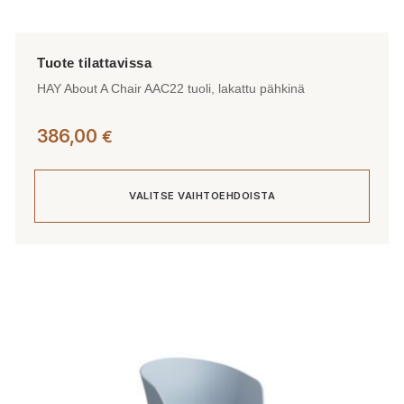
HAY About A Chair AAC22 tuoli, lakattu pähkinä
386,00
€
VALITSE VAIHTOEHDOISTA
Tällä
tuotteella
on
useampi
muunnelma.
Voit
tehdä