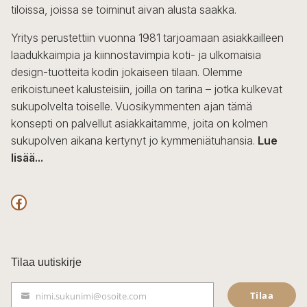
tiloissa, joissa se toiminut aivan alusta saakka.
tuotteen
sivulla.
Yritys perustettiin vuonna 1981 tarjoamaan asiakkailleen
laadukkaimpia ja kiinnostavimpia koti- ja ulkomaisia
design-tuotteita kodin jokaiseen tilaan. Olemme
erikoistuneet kalusteisiin, joilla on tarina – jotka kulkevat
sukupolvelta toiselle. Vuosikymmenten ajan tämä
konsepti on palvellut asiakkaitamme, joita on kolmen
sukupolven aikana kertynyt jo kymmeniätuhansia.
Lue
lisää...
F
a
c
Tilaa uutiskirje
e
Tilaa
nimi.sukunimi@osoite.com
b
S