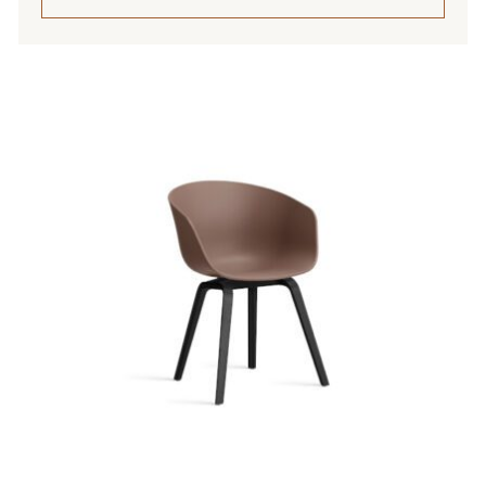
Tällä
tuotteella
on
useampi
muunnelma.
Voit
tehdä
valinnat
tuotteen
sivulla.