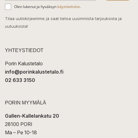
ä
o
Olen lukenut ja hyväksyn
käyttöehdot
.
h
k
o
Tilaa uutiskirjeemme ja saat tietoa uusimmista tarjouksista ja
ö
uutuuksista!
k
p
o
s
t
YHTEYSTIEDOT
i
Porin Kalustetalo
info@porinkalustetalo.fi
02 633 3150
PORIN MYYMÄLÄ
Gallen-Kallelankatu 20
28100 PORI
Ma – Pe 10-18