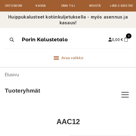
OSTOSKORI
KASSA
OMA TILI
MEISTÄ
+358 2 6333 150
Huippukalusteet kotiinkuljetuksella - myös asennus ja
kasaus!
0
Products
Porin Kalustetalo
0,00
€
search
Avaa valikko
Etusivu
Tuoteryhmät
AAC12