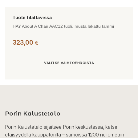
HAY About A Chair AAC12 tuoli, musta lakattu tammi
323,00
€
VALITSE VAIHTOEHDOISTA
Tällä
tuotteella
on
useampi
Porin Kalustetalo
muunnelma.
Voit
Porin Kalustetalo sijaitsee Porin keskustassa, katse-
tehdä
etäisyydellä kauppatorilta – samoissa 1200 neliömetrin
valinnat