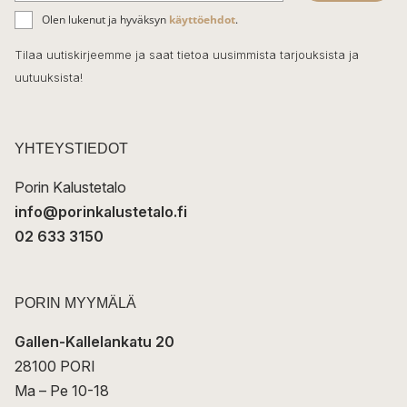
ä
o
Olen lukenut ja hyväksyn
käyttöehdot
.
h
k
o
Tilaa uutiskirjeemme ja saat tietoa uusimmista tarjouksista ja
ö
uutuuksista!
k
p
o
s
t
YHTEYSTIEDOT
i
Porin Kalustetalo
info@porinkalustetalo.fi
02 633 3150
PORIN MYYMÄLÄ
Gallen-Kallelankatu 20
28100 PORI
Ma – Pe 10-18