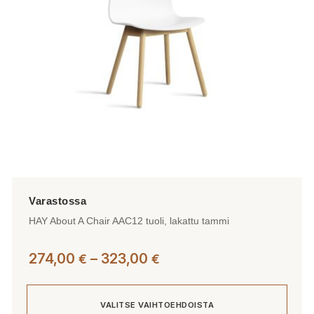
valinnat
tuotteen
sivulla.
HAY About A Chair AAC12 tuoli, lakattu tammi
Hintaluokka:
274,00
–
323,00
€
€
274,00 €
-
VALITSE VAIHTOEHDOISTA
323,00 €