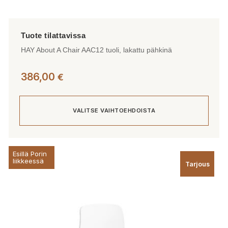
HAY About A Chair AAC12 tuoli, lakattu pähkinä
386,00
€
VALITSE VAIHTOEHDOISTA
Tällä
Esillä Porin
tuotteella
liikkeessä
Tarjous
on
useampi
muunnelma.
Voit
tehdä