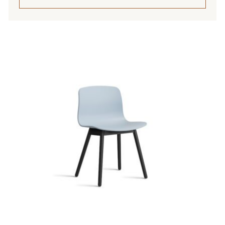
Tällä
tuotteella
on
useampi
muunnelma.
Voit
tehdä
valinnat
tuotteen
sivulla.