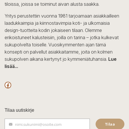
tiloissa, joissa se toiminut aivan alusta saakka.
tuotteen
sivulla.
Yritys perustettiin vuonna 1981 tarjoamaan asiakkailleen
laadukkaimpia ja kiinnostavimpia koti- ja ulkomaisia
design-tuotteita kodin jokaiseen tilaan. Olemme
erikoistuneet kalusteisiin, joilla on tarina – jotka kulkevat
sukupolvelta toiselle. Vuosikymmenten ajan tämä
konsepti on palvellut asiakkaitamme, joita on kolmen
sukupolven aikana kertynyt jo kymmeniätuhansia.
Lue
lisää...
F
a
c
Tilaa uutiskirje
e
Tilaa
nimi.sukunimi@osoite.com
b
S