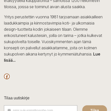
etäisyydellä kauppatorilta – samoissa 1200 neliömetrin
valinnat
tiloissa, joissa se toiminut aivan alusta saakka.
tuotteen
sivulla.
Yritys perustettiin vuonna 1981 tarjoamaan asiakkailleen
laadukkaimpia ja kiinnostavimpia koti- ja ulkomaisia
design-tuotteita kodin jokaiseen tilaan. Olemme
erikoistuneet kalusteisiin, joilla on tarina – jotka kulkevat
sukupolvelta toiselle. Vuosikymmenten ajan tämä
konsepti on palvellut asiakkaitamme, joita on kolmen
sukupolven aikana kertynyt jo kymmeniätuhansia.
Lue
lisää...
F
a
c
Tilaa uutiskirje
e
Tilaa
nimi.sukunimi@osoite.com