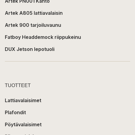
Artek PN001 Kanto
Artek A805 lattiavalaisin
Artek 900 tarjoiluvaunu
Fatboy Headdemock riippukeinu
DUX Jetson lepotuoli
TUOTTEET
Lattiavalaisimet
Plafondit
Pöytävalaisimet