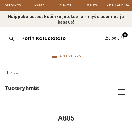
OSTOSKORI
KASSA
OMA TILI
MEISTÄ
+358 2 6333 150
Huippukalusteet kotiinkuljetuksella - myös asennus ja
kasaus!
0
Products
Porin Kalustetalo
0,00
€
search
Avaa valikko
Etusivu
Tuoteryhmät
A805