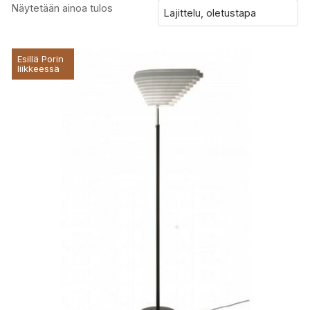
Näytetään ainoa tulos
Esillä Porin
liikkeessä