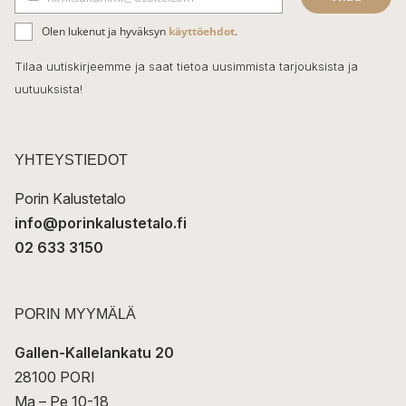
b
S
ä
o
Olen lukenut ja hyväksyn
käyttöehdot
.
h
k
o
Tilaa uutiskirjeemme ja saat tietoa uusimmista tarjouksista ja
ö
uutuuksista!
k
p
o
s
t
YHTEYSTIEDOT
i
Porin Kalustetalo
info@porinkalustetalo.fi
02 633 3150
PORIN MYYMÄLÄ
Gallen-Kallelankatu 20
28100 PORI
Ma – Pe 10-18