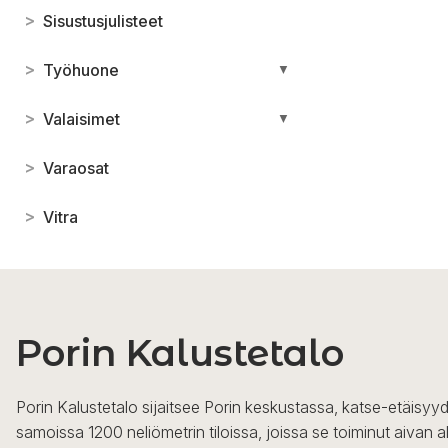
>
Sisustusjulisteet
>
Työhuone
▼
>
Valaisimet
▼
>
Varaosat
>
Vitra
Porin Kalustetalo
Porin Kalustetalo sijaitsee Porin keskustassa, katse-etäisyyd
samoissa 1200 neliömetrin tiloissa, joissa se toiminut aivan a