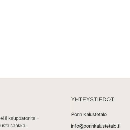
YHTEYSTIEDOT
Porin Kalustetalo
ellä kauppatorilta –
lusta saakka.
info@porinkalustetalo.fi