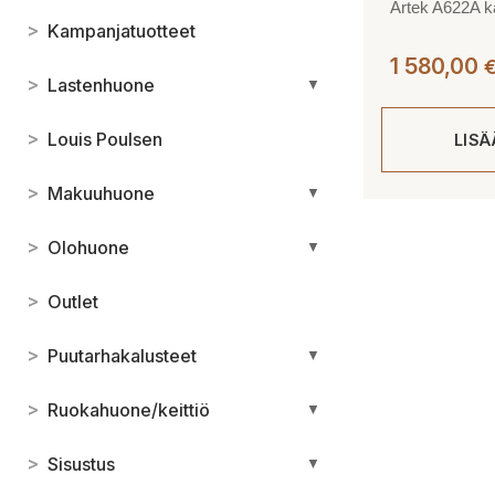
Artek A622A ka
>
Kampanjatuotteet
1 580,00
>
Lastenhuone
▼
>
Louis Poulsen
LIS
>
Makuuhuone
▼
>
Olohuone
▼
>
Outlet
>
Puutarhakalusteet
▼
>
Ruokahuone/keittiö
▼
>
Sisustus
▼