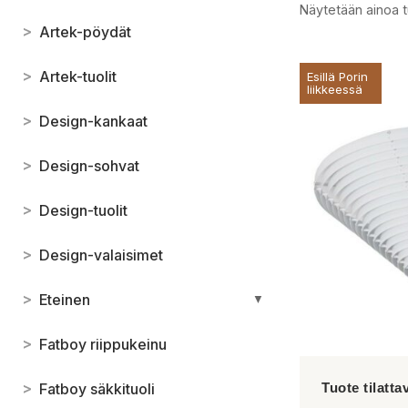
Näytetään ainoa t
>
Artek-pöydät
>
Artek-tuolit
Esillä Porin
liikkeessä
>
Design-kankaat
>
Design-sohvat
>
Design-tuolit
>
Design-valaisimet
>
Eteinen
▼
>
Fatboy riippukeinu
>
Fatboy säkkituoli