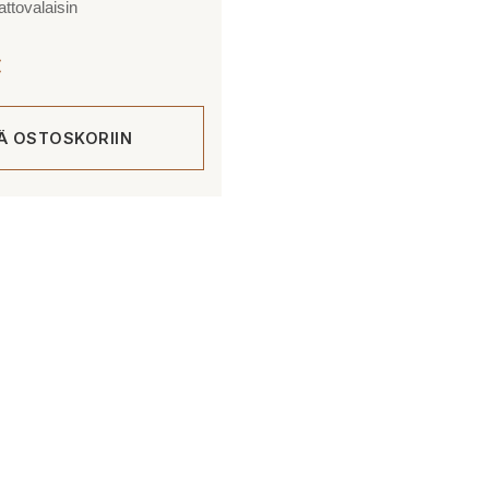
ttovalaisin
€
ÄÄ OSTOSKORIIN