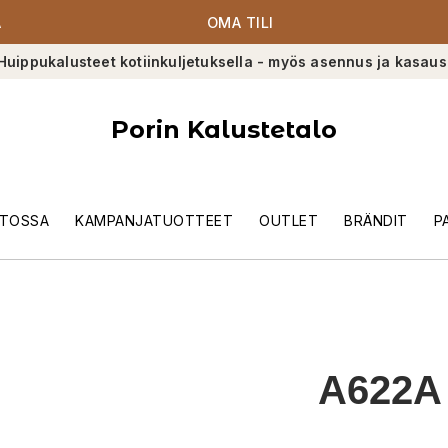
A
OMA TILI
Huippukalusteet kotiinkuljetuksella - myös asennus ja kasaus
Porin Kalustetalo
TOSSA
KAMPANJATUOTTEET
OUTLET
BRÄNDIT
P
A622A