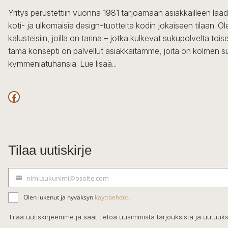
Yritys perustettiin vuonna 1981 tarjoamaan asiakkailleen laa
koti- ja ulkomaisia design-tuotteita kodin jokaiseen tilaan. 
kalusteisiin, joilla on tarina – jotka kulkevat sukupolvelta to
tämä konsepti on palvellut asiakkaitamme, joita on kolmen s
kymmeniätuhansia.
Lue lisää...
Facebook
Tilaa uutiskirje
nimi.sukunimi@osoite.com
S
ä
Olen lukenut ja hyväksyn
käyttöehdot
.
h
k
Tilaa uutiskirjeemme ja saat tietoa uusimmista tarjouksista ja uutuuks
ö