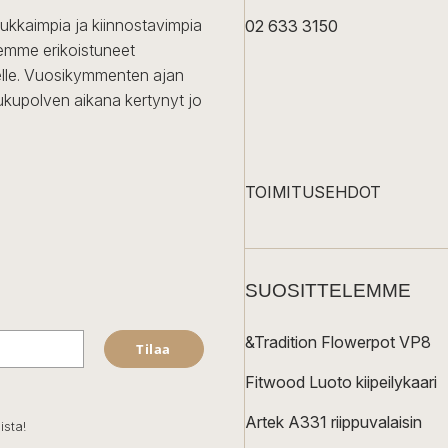
dukkaimpia ja kiinnostavimpia
02 633 3150
Olemme erikoistuneet
iselle. Vuosikymmenten ajan
ukupolven aikana kertynyt jo
TOIMITUSEHDOT
SUOSITTELEMME
&Tradition Flowerpot VP8
Tilaa
Fitwood Luoto kiipeilykaari
Artek A331 riippuvalaisin
ista!