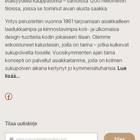
etäisyydellä kauppatorilta – samoissa 1200 neliömetrin
valinnat
tiloissa, joissa se toiminut aivan alusta saakka.
tuotteen
sivulla.
Yritys perustettiin vuonna 1981 tarjoamaan asiakkailleen
laadukkaimpia ja kiinnostavimpia koti- ja ulkomaisia
design-tuotteita kodin jokaiseen tilaan. Olemme
erikoistuneet kalusteisiin, joilla on tarina – jotka kulkevat
sukupolvelta toiselle. Vuosikymmenten ajan tämä
konsepti on palvellut asiakkaitamme, joita on kolmen
sukupolven aikana kertynyt jo kymmeniätuhansia.
Lue
lisää...
F
a
c
Tilaa uutiskirje
e
Tilaa
nimi.sukunimi@osoite.com