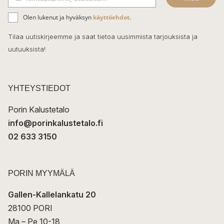
b
S
ä
o
Olen lukenut ja hyväksyn
käyttöehdot
.
h
k
o
Tilaa uutiskirjeemme ja saat tietoa uusimmista tarjouksista ja
ö
uutuuksista!
k
p
o
s
t
YHTEYSTIEDOT
i
Porin Kalustetalo
info@porinkalustetalo.fi
02 633 3150
PORIN MYYMÄLÄ
Gallen-Kallelankatu 20
28100 PORI
Ma – Pe 10-18