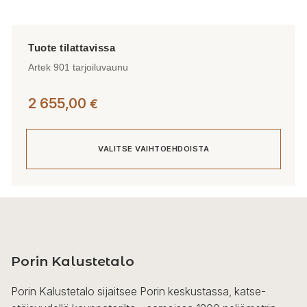
Artek 901 tarjoiluvaunu
2 655,00
€
VALITSE VAIHTOEHDOISTA
Tällä
tuotteella
on
useampi
Porin Kalustetalo
muunnelma.
Voit
Porin Kalustetalo sijaitsee Porin keskustassa, katse-
tehdä