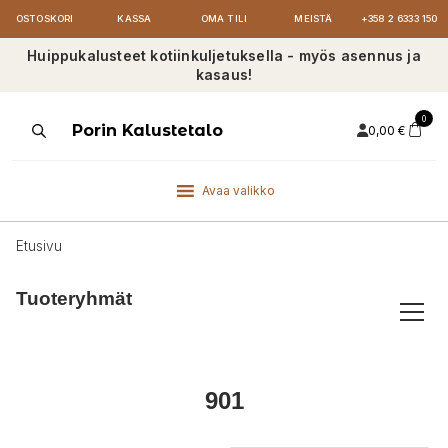
OSTOSKORI
KASSA
OMA TILI
MEISTÄ
+358 2 6333 150
Huippukalusteet kotiinkuljetuksella - myös asennus ja
kasaus!
0
Products
Porin Kalustetalo
0,00
€
search
Avaa valikko
Etusivu
Tuoteryhmät
901