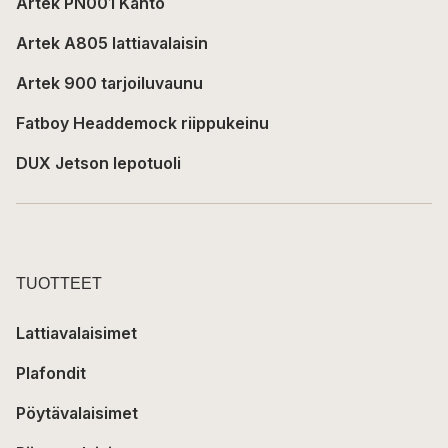
Artek PN001 Kanto
Artek A805 lattiavalaisin
Artek 900 tarjoiluvaunu
Fatboy Headdemock riippukeinu
DUX Jetson lepotuoli
TUOTTEET
Lattiavalaisimet
Plafondit
Pöytävalaisimet