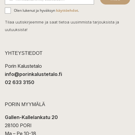
b
S
ä
o
Olen lukenut ja hyväksyn
käyttöehdot
.
h
k
o
Tilaa uutiskirjeemme ja saat tietoa uusimmista tarjouksista ja
ö
uutuuksista!
k
p
o
s
t
YHTEYSTIEDOT
i
Porin Kalustetalo
info@porinkalustetalo.fi
02 633 3150
PORIN MYYMÄLÄ
Gallen-Kallelankatu 20
28100 PORI
Ma – Pe 10-18