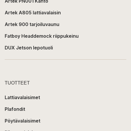
Artek PN001 Kanto
Artek A805 lattiavalaisin
Artek 900 tarjoiluvaunu
Fatboy Headdemock riippukeinu
DUX Jetson lepotuoli
TUOTTEET
Lattiavalaisimet
Plafondit
Pöytävalaisimet