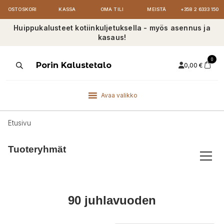
OSTOSKORI
KASSA
OMA TILI
MEISTÄ
+358 2 6333 150
Huippukalusteet kotiinkuljetuksella - myös asennus ja
kasaus!
0
Products
Porin Kalustetalo
0,00
€
search
Avaa valikko
Etusivu
Tuoteryhmät
90 juhlavuoden