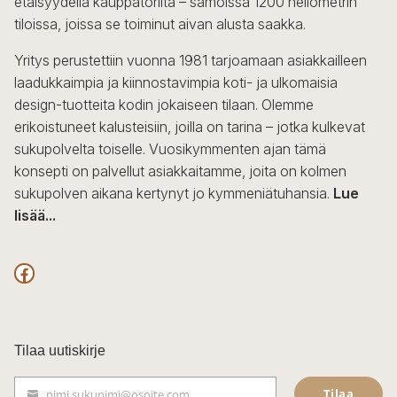
etäisyydellä kauppatorilta – samoissa 1200 neliömetrin
tiloissa, joissa se toiminut aivan alusta saakka.
Yritys perustettiin vuonna 1981 tarjoamaan asiakkailleen
laadukkaimpia ja kiinnostavimpia koti- ja ulkomaisia
design-tuotteita kodin jokaiseen tilaan. Olemme
erikoistuneet kalusteisiin, joilla on tarina – jotka kulkevat
sukupolvelta toiselle. Vuosikymmenten ajan tämä
konsepti on palvellut asiakkaitamme, joita on kolmen
sukupolven aikana kertynyt jo kymmeniätuhansia.
Lue
lisää...
F
a
c
Tilaa uutiskirje
e
Tilaa
nimi.sukunimi@osoite.com