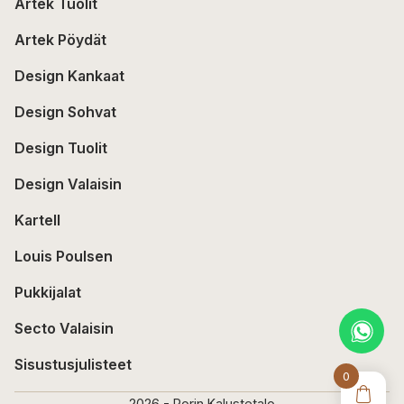
Artek Tuolit
Artek Pöydät
Design Kankaat
Design Sohvat
Design Tuolit
Design Valaisin
Kartell
Louis Poulsen
Pukkijalat
Secto Valaisin
Sisustusjulisteet
0
2026 - Porin Kalustetalo