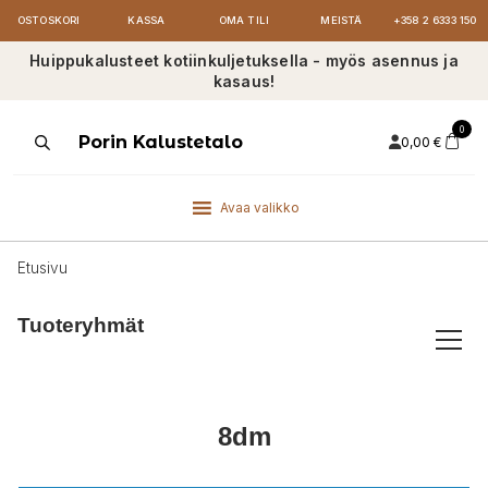
OSTOSKORI
KASSA
OMA TILI
MEISTÄ
+358 2 6333 150
Huippukalusteet kotiinkuljetuksella - myös asennus ja
kasaus!
0
Products
Porin Kalustetalo
0,00
€
search
Avaa valikko
Etusivu
Tuoteryhmät
8dm