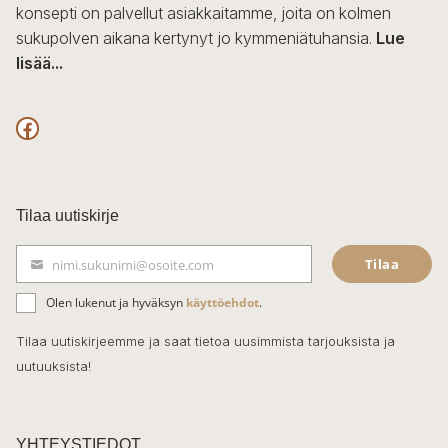
konsepti on palvellut asiakkaitamme, joita on kolmen
sukupolven aikana kertynyt jo kymmeniätuhansia.
Lue
lisää...
F
a
c
Tilaa uutiskirje
e
Tilaa
nimi.sukunimi@osoite.com
b
S
ä
o
Olen lukenut ja hyväksyn
käyttöehdot
.
h
k
o
Tilaa uutiskirjeemme ja saat tietoa uusimmista tarjouksista ja
ö
uutuuksista!
k
p
o
s
t
YHTEYSTIEDOT