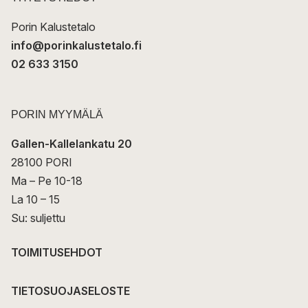
i
Porin Kalustetalo
info@porinkalustetalo.fi
02 633 3150
PORIN MYYMÄLÄ
Gallen-Kallelankatu 20
28100 PORI
Ma – Pe 10-18
La 10 – 15
Su: suljettu
TOIMITUSEHDOT
TIETOSUOJASELOSTE