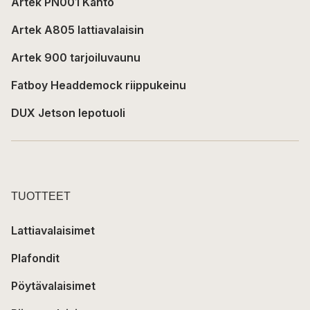
Artek PN001 Kanto
Artek A805 lattiavalaisin
Artek 900 tarjoiluvaunu
Fatboy Headdemock riippukeinu
DUX Jetson lepotuoli
TUOTTEET
Lattiavalaisimet
Plafondit
Pöytävalaisimet