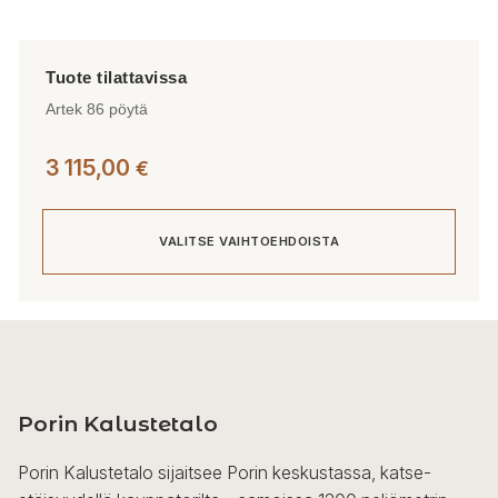
Artek 86 pöytä
3 115,00
€
VALITSE VAIHTOEHDOISTA
Tällä
tuotteella
on
useampi
Porin Kalustetalo
muunnelma.
Voit
Porin Kalustetalo sijaitsee Porin keskustassa, katse-
tehdä