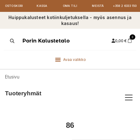
OSTOSKORI
KASSA
OMA TILI
MEISTÄ
+358 2 6333 150
Huippukalusteet kotiinkuljetuksella - myös asennus ja
kasaus!
0
Products
Porin Kalustetalo
0,00
€
search
Avaa valikko
Etusivu
Tuoteryhmät
86