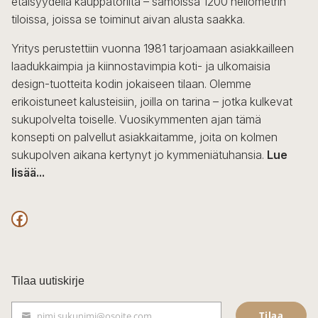
etäisyydellä kauppatorilta – samoissa 1200 neliömetrin
valinnat
tiloissa, joissa se toiminut aivan alusta saakka.
tuotteen
sivulla.
Yritys perustettiin vuonna 1981 tarjoamaan asiakkailleen
laadukkaimpia ja kiinnostavimpia koti- ja ulkomaisia
design-tuotteita kodin jokaiseen tilaan. Olemme
erikoistuneet kalusteisiin, joilla on tarina – jotka kulkevat
sukupolvelta toiselle. Vuosikymmenten ajan tämä
konsepti on palvellut asiakkaitamme, joita on kolmen
sukupolven aikana kertynyt jo kymmeniätuhansia.
Lue
lisää...
F
a
c
Tilaa uutiskirje
e
Tilaa
nimi.sukunimi@osoite.com