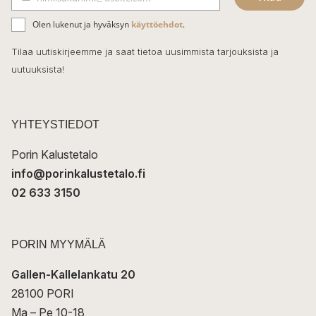
b
S
ä
o
Olen lukenut ja hyväksyn
käyttöehdot
.
h
k
o
Tilaa uutiskirjeemme ja saat tietoa uusimmista tarjouksista ja
ö
uutuuksista!
k
p
o
s
t
YHTEYSTIEDOT
i
Porin Kalustetalo
info@porinkalustetalo.fi
02 633 3150
PORIN MYYMÄLÄ
Gallen-Kallelankatu 20
28100 PORI
Ma – Pe 10-18