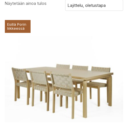
Näytetään ainoa tulos
Esillä Porin
liikkeessä