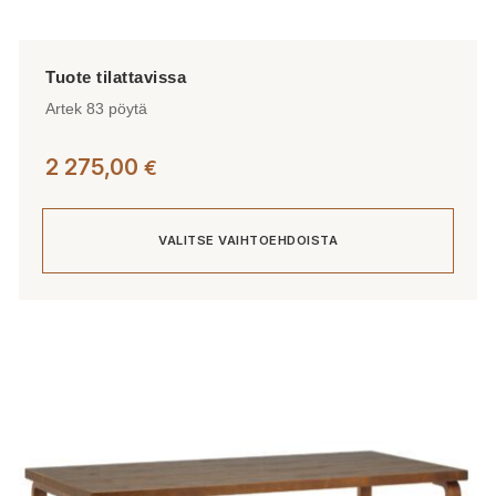
Artek 83 pöytä
2 275,00
€
VALITSE VAIHTOEHDOISTA
Tällä
tuotteella
on
useampi
muunnelma.
Voit
tehdä