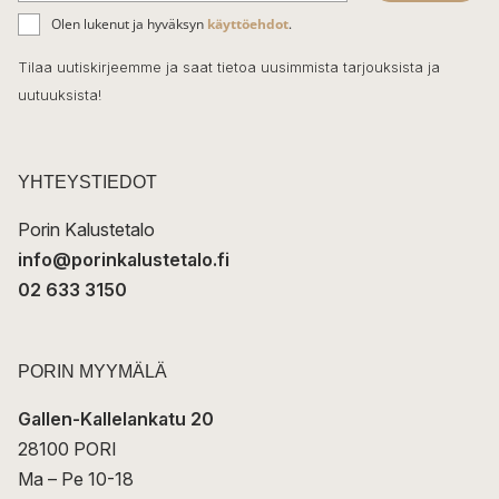
ä
o
Olen lukenut ja hyväksyn
käyttöehdot
.
h
k
o
Tilaa uutiskirjeemme ja saat tietoa uusimmista tarjouksista ja
ö
uutuuksista!
k
p
o
s
t
YHTEYSTIEDOT
i
Porin Kalustetalo
info@porinkalustetalo.fi
02 633 3150
PORIN MYYMÄLÄ
Gallen-Kallelankatu 20
28100 PORI
Ma – Pe 10-18