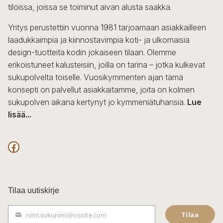
tiloissa, joissa se toiminut aivan alusta saakka.
Yritys perustettiin vuonna 1981 tarjoamaan asiakkailleen
laadukkaimpia ja kiinnostavimpia koti- ja ulkomaisia
design-tuotteita kodin jokaiseen tilaan. Olemme
erikoistuneet kalusteisiin, joilla on tarina – jotka kulkevat
sukupolvelta toiselle. Vuosikymmenten ajan tämä
konsepti on palvellut asiakkaitamme, joita on kolmen
sukupolven aikana kertynyt jo kymmeniätuhansia.
Lue
lisää...
F
a
c
Tilaa uutiskirje
e
Tilaa
nimi.sukunimi@osoite.com
b
S