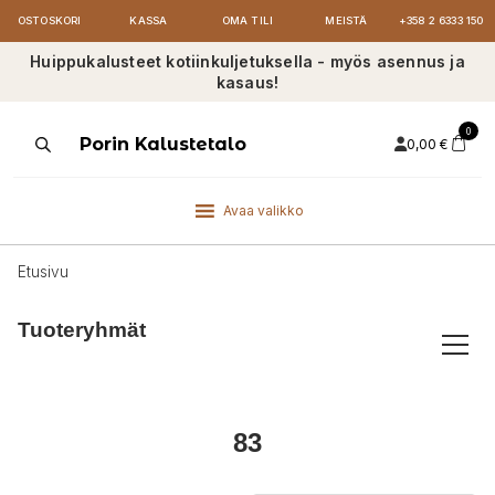
OSTOSKORI
KASSA
OMA TILI
MEISTÄ
+358 2 6333 150
Huippukalusteet kotiinkuljetuksella - myös asennus ja
kasaus!
0
Products
Porin Kalustetalo
0,00
€
search
Avaa valikko
Etusivu
Tuoteryhmät
83