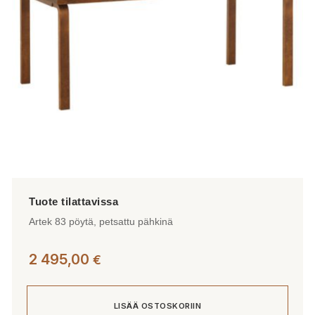
valinnat
tuotteen
sivulla.
Artek 83 pöytä, petsattu pähkinä
2 495,00
€
LISÄÄ OSTOSKORIIN