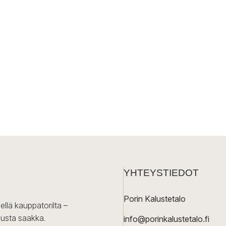
YHTEYSTIEDOT
Porin Kalustetalo
ellä kauppatorilta –
lusta saakka.
info@porinkalustetalo.fi