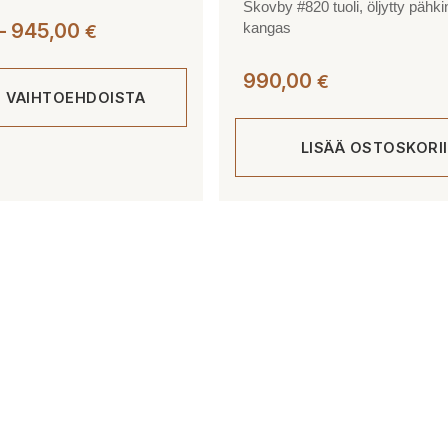
Skovby #820 tuoli, öljytty pähk
Hintaluokka:
kangas
–
945,00
€
665,00 €
-
990,00
€
E VAIHTOEHDOISTA
945,00 €
LISÄÄ OSTOSKORI