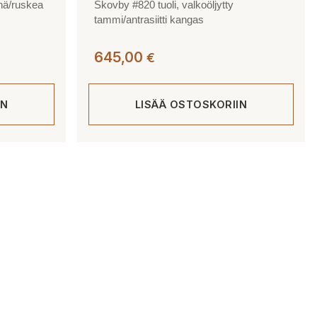
inä/ruskea
Skovby #820 tuoli, valkoöljytty
tammi/antrasiitti kangas
645,00
€
IN
LISÄÄ OSTOSKORIIN