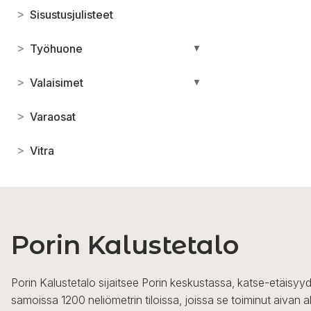
>
Sisustusjulisteet
>
Työhuone
▼
>
Valaisimet
▼
>
Varaosat
>
Vitra
Porin Kalustetalo
Porin Kalustetalo sijaitsee Porin keskustassa, katse-etäisyyd
samoissa 1200 neliömetrin tiloissa, joissa se toiminut aivan a