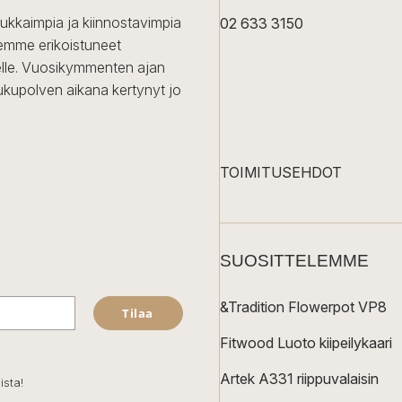
dukkaimpia ja kiinnostavimpia
02 633 3150
Olemme erikoistuneet
iselle. Vuosikymmenten ajan
ukupolven aikana kertynyt jo
TOIMITUSEHDOT
SUOSITTELEMME
&Tradition Flowerpot VP8
Tilaa
Fitwood Luoto kiipeilykaari
Artek A331 riippuvalaisin
ista!