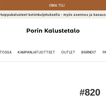
A
OMA TILI
Huippukalusteet kotiinkuljetuksella - myös asennus ja kasaus
Porin Kalustetalo
TOSSA
KAMPANJATUOTTEET
OUTLET
BRÄNDIT
P
#820