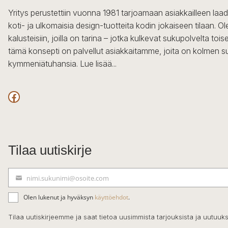
Yritys perustettiin vuonna 1981 tarjoamaan asiakkailleen laa
koti- ja ulkomaisia design-tuotteita kodin jokaiseen tilaan. 
kalusteisiin, joilla on tarina – jotka kulkevat sukupolvelta to
tämä konsepti on palvellut asiakkaitamme, joita on kolmen s
kymmeniätuhansia.
Lue lisää...
Facebook
Tilaa uutiskirje
nimi.sukunimi@osoite.com
S
ä
Olen lukenut ja hyväksyn
käyttöehdot
.
h
k
Tilaa uutiskirjeemme ja saat tietoa uusimmista tarjouksista ja uutuuks
ö