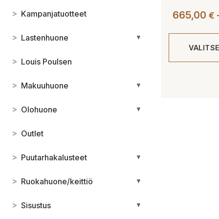
>
Kampanjatuotteet
665,00
€
>
Lastenhuone
▼
VALITS
>
Louis Poulsen
Tällä
>
Makuuhuone
▼
tuotteella
on
>
Olohuone
▼
useampi
muunnelma.
>
Outlet
Voit
tehdä
>
Puutarhakalusteet
▼
valinnat
tuotteen
>
Ruokahuone/keittiö
▼
sivulla.
>
Sisustus
▼