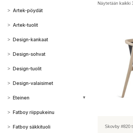
Näytetään kaikki 
>
Artek-pöydät
>
Artek-tuolit
>
Design-kankaat
>
Design-sohvat
>
Design-tuolit
>
Design-valaisimet
>
Eteinen
▼
>
Fatboy riippukeinu
>
Fatboy säkkituoli
Skovby #820 t