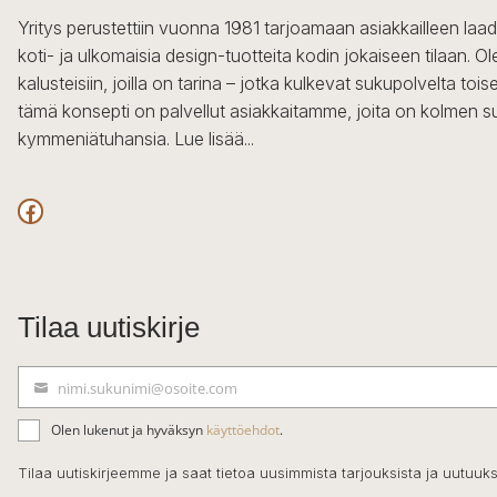
Yritys perustettiin vuonna 1981 tarjoamaan asiakkailleen laa
koti- ja ulkomaisia design-tuotteita kodin jokaiseen tilaan. 
kalusteisiin, joilla on tarina – jotka kulkevat sukupolvelta to
tämä konsepti on palvellut asiakkaitamme, joita on kolmen s
kymmeniätuhansia.
Lue lisää...
Facebook
Tilaa uutiskirje
nimi.sukunimi@osoite.com
S
ä
Olen lukenut ja hyväksyn
käyttöehdot
.
h
k
Tilaa uutiskirjeemme ja saat tietoa uusimmista tarjouksista ja uutuuks
ö