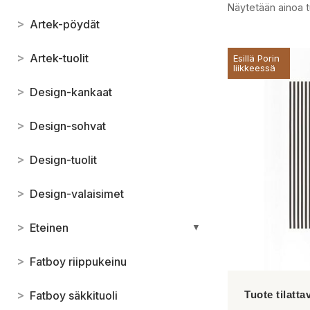
Näytetään ainoa t
>
Artek-pöydät
>
Artek-tuolit
Esillä Porin
liikkeessä
>
Design-kankaat
>
Design-sohvat
>
Design-tuolit
>
Design-valaisimet
>
Eteinen
▼
>
Fatboy riippukeinu
>
Fatboy säkkituoli