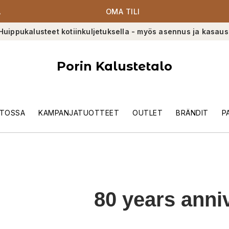
A
OMA TILI
Huippukalusteet kotiinkuljetuksella - myös asennus ja kasaus
Porin Kalustetalo
TOSSA
KAMPANJATUOTTEET
OUTLET
BRÄNDIT
P
80 years anni