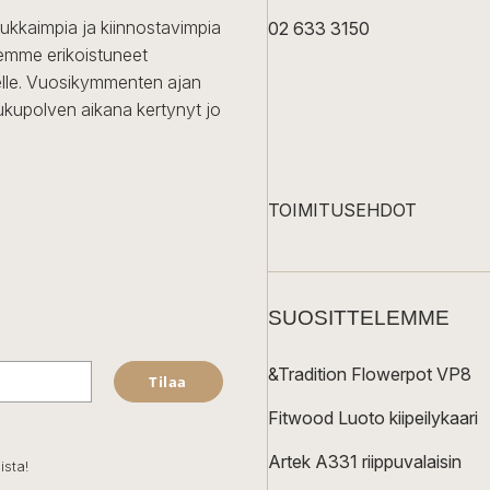
dukkaimpia ja kiinnostavimpia
02 633 3150
Olemme erikoistuneet
iselle. Vuosikymmenten ajan
ukupolven aikana kertynyt jo
TOIMITUSEHDOT
SUOSITTELEMME
&Tradition Flowerpot VP8
Tilaa
Fitwood Luoto kiipeilykaari
Artek A331 riippuvalaisin
ista!