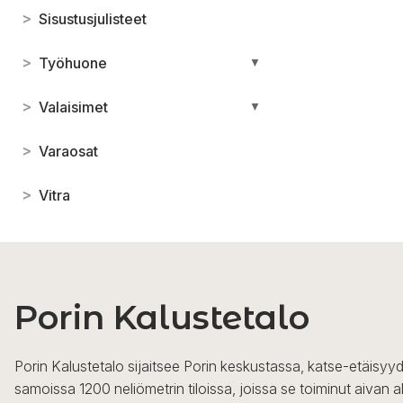
>
Sisustusjulisteet
>
Työhuone
▼
>
Valaisimet
▼
>
Varaosat
>
Vitra
Porin Kalustetalo
Porin Kalustetalo sijaitsee Porin keskustassa, katse-etäisyyd
samoissa 1200 neliömetrin tiloissa, joissa se toiminut aivan a