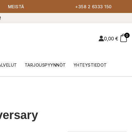
MEISTÄ
+358 2 6333 150
!
0
0,00
€
ALVELUT
TARJOUSPYYNNÖT
YHTEYSTIEDOT
versary