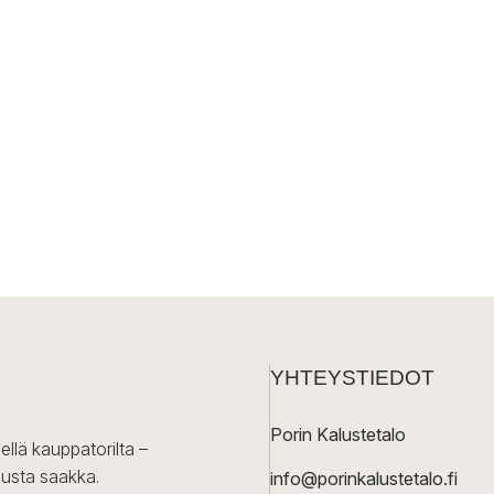
YHTEYSTIEDOT
Porin Kalustetalo
ellä kauppatorilta –
lusta saakka.
info@porinkalustetalo.fi