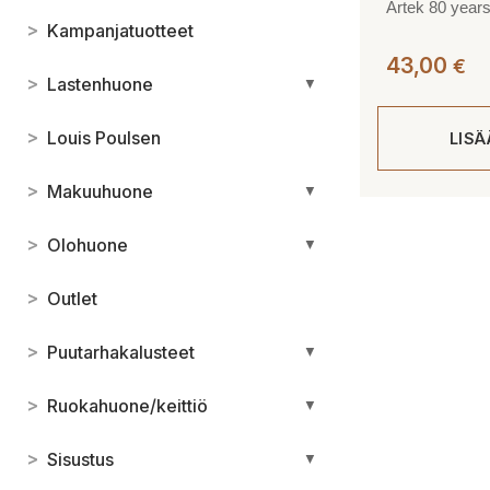
Artek 80 years
>
Kampanjatuotteet
43,00
€
>
Lastenhuone
▼
>
Louis Poulsen
LIS
>
Makuuhuone
▼
>
Olohuone
▼
>
Outlet
>
Puutarhakalusteet
▼
>
Ruokahuone/keittiö
▼
>
Sisustus
▼