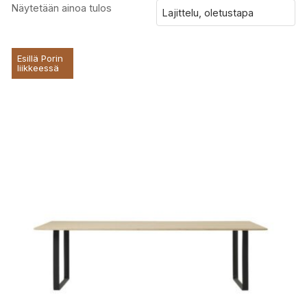
Näytetään ainoa tulos
Esillä Porin
liikkeessä