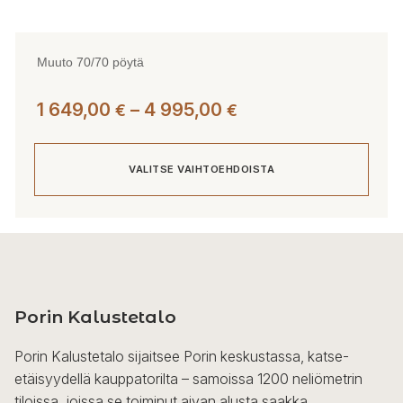
Muuto 70/70 pöytä
Hintaluokka:
1 649,00
–
4 995,00
€
€
1
649,00 €
VALITSE VAIHTOEHDOISTA
-
4
995,00 €
Tällä
tuotteella
on
useampi
Porin Kalustetalo
muunnelma.
Voit
Porin Kalustetalo sijaitsee Porin keskustassa, katse-
tehdä
etäisyydellä kauppatorilta – samoissa 1200 neliömetrin
valinnat
tiloissa, joissa se toiminut aivan alusta saakka.