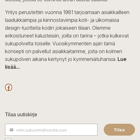
tuotteen
sivulla.
Yritys perustettiin vuonna 1981 tarjoamaan asiakkailleen
laadukkaimpia ja kiinnostavimpia koti- ja ulkomaisia
design-tuotteita kodin jokaiseen tilaan. Olemme
erikoistuneet kalusteisiin, joilla on tarina – jotka kulkevat
sukupolvelta toiselle. Vuosikymmenten ajan tämä
konsepti on palvellut asiakkaitamme, joita on kolmen
sukupolven aikana kertynyt jo kymmeniätuhansia.
Lue
lisää...
F
a
c
Tilaa uutiskirje
e
Tilaa
nimi.sukunimi@osoite.com
b
S
ä