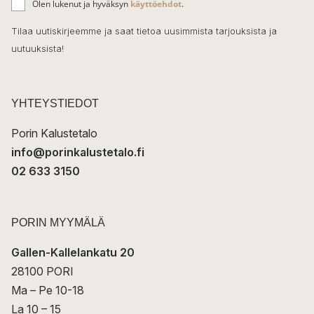
o
Olen lukenut ja hyväksyn
käyttöehdot
.
h
k
o
Tilaa uutiskirjeemme ja saat tietoa uusimmista tarjouksista ja
ö
uutuuksista!
k
p
o
s
t
YHTEYSTIEDOT
i
Porin Kalustetalo
info@porinkalustetalo.fi
02 633 3150
PORIN MYYMÄLÄ
Gallen-Kallelankatu 20
28100 PORI
Ma – Pe 10-18
La 10 – 15