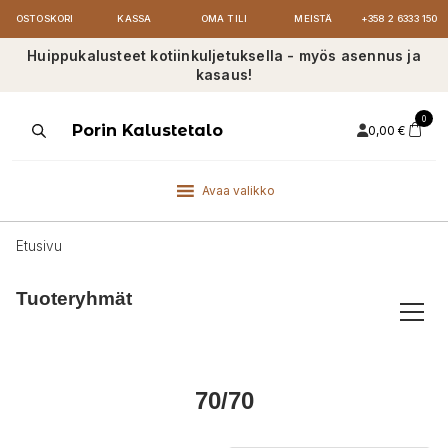
OSTOSKORI
KASSA
OMA TILI
MEISTÄ
+358 2 6333 150
Huippukalusteet kotiinkuljetuksella - myös asennus ja
kasaus!
0
Products
Porin Kalustetalo
0,00
€
search
Avaa valikko
Etusivu
Tuoteryhmät
70/70