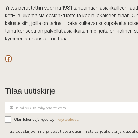
Yritys perustettiin vuonna 1981 tarjoamaan asiakkailleen laa
koti- ja ulkomaisia design-tuotteita kodin jokaiseen tilaan. 
kalusteisiin, joilla on tarina – jotka kulkevat sukupolvelta to
tämä konsepti on palvellut asiakkaitamme, joita on kolmen s
kymmeniätuhansia.
Lue lisää...
Facebook
Tilaa uutiskirje
nimi.sukunimi@osoite.com
S
ä
Olen lukenut ja hyväksyn
käyttöehdot
.
h
k
Tilaa uutiskirjeemme ja saat tietoa uusimmista tarjouksista ja uutuuks
ö