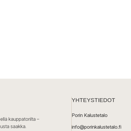
YHTEYSTIEDOT
Porin Kalustetalo
ellä kauppatorilta –
lusta saakka.
info@porinkalustetalo.fi