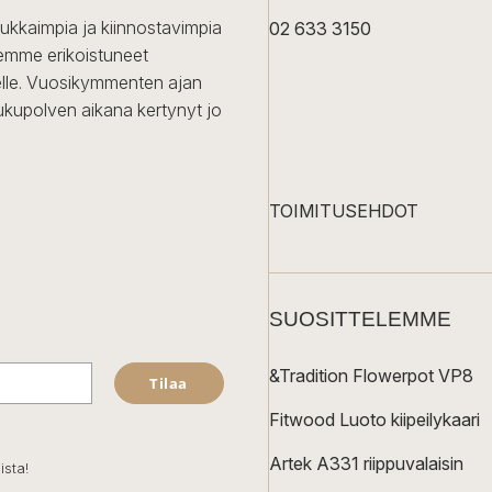
dukkaimpia ja kiinnostavimpia
02 633 3150
Olemme erikoistuneet
iselle. Vuosikymmenten ajan
ukupolven aikana kertynyt jo
TOIMITUSEHDOT
SUOSITTELEMME
&Tradition Flowerpot VP8
Tilaa
Fitwood Luoto kiipeilykaari
Artek A331 riippuvalaisin
ista!