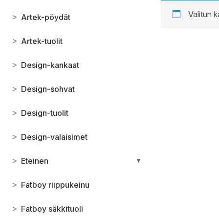
Valitun k
>
Artek-pöydät
>
Artek-tuolit
>
Design-kankaat
>
Design-sohvat
>
Design-tuolit
>
Design-valaisimet
>
Eteinen
▼
>
Fatboy riippukeinu
>
Fatboy säkkituoli