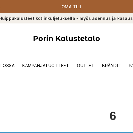
A
OMA TILI
Huippukalusteet kotiinkuljetuksella - myös asennus ja kasaus
Porin Kalustetalo
TOSSA
KAMPANJATUOTTEET
OUTLET
BRÄNDIT
P
6