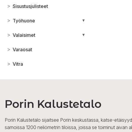
>
Sisustusjulisteet
>
Työhuone
▼
>
Valaisimet
▼
>
Varaosat
>
Vitra
Porin Kalustetalo
Porin Kalustetalo sijaitsee Porin keskustassa, katse-etäisyyd
samoissa 1200 neliömetrin tiloissa, joissa se toiminut aivan a