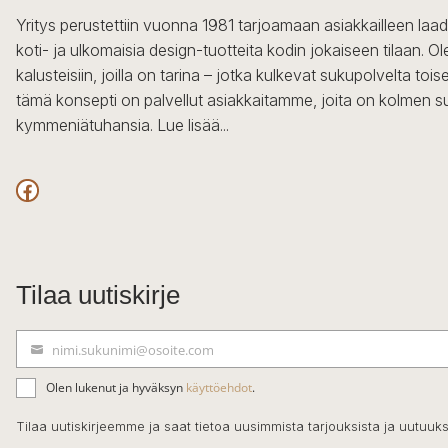
Yritys perustettiin vuonna 1981 tarjoamaan asiakkailleen laa
koti- ja ulkomaisia design-tuotteita kodin jokaiseen tilaan. 
kalusteisiin, joilla on tarina – jotka kulkevat sukupolvelta to
tämä konsepti on palvellut asiakkaitamme, joita on kolmen s
kymmeniätuhansia.
Lue lisää...
Facebook
Tilaa uutiskirje
nimi.sukunimi@osoite.com
S
ä
Olen lukenut ja hyväksyn
käyttöehdot
.
h
k
Tilaa uutiskirjeemme ja saat tietoa uusimmista tarjouksista ja uutuuks
ö