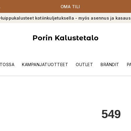
A
OMA TILI
Huippukalusteet kotiinkuljetuksella - myös asennus ja kasaus
Porin Kalustetalo
TOSSA
KAMPANJATUOTTEET
OUTLET
BRÄNDIT
P
549