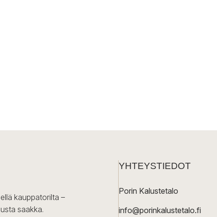
YHTEYSTIEDOT
Porin Kalustetalo
ellä kauppatorilta –
lusta saakka.
info@porinkalustetalo.fi