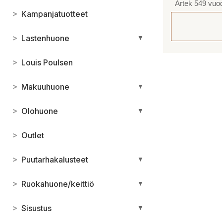
Artek 549 vu
>
Kampanjatuotteet
>
Lastenhuone
▼
>
Louis Poulsen
>
Makuuhuone
▼
>
Olohuone
▼
>
Outlet
>
Puutarhakalusteet
▼
>
Ruokahuone/keittiö
▼
>
Sisustus
▼