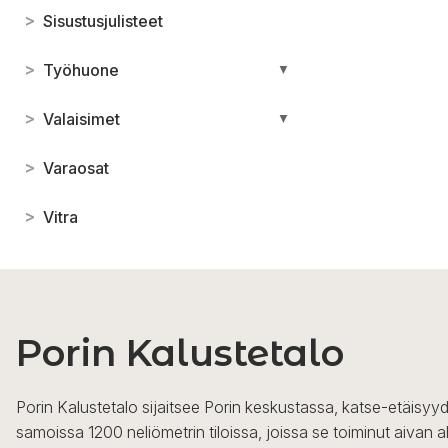
>
Sisustusjulisteet
>
Työhuone
▼
>
Valaisimet
▼
>
Varaosat
>
Vitra
Porin Kalustetalo
Porin Kalustetalo sijaitsee Porin keskustassa, katse-etäisyyd
samoissa 1200 neliömetrin tiloissa, joissa se toiminut aivan a