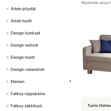
Näytetään ainoa t
>
Artek-pöydät
>
Artek-tuolit
>
Design-kankaat
>
Design-sohvat
>
Design-tuolit
>
Design-valaisimet
>
Eteinen
▼
>
Fatboy riippukeinu
>
Fatboy säkkituoli