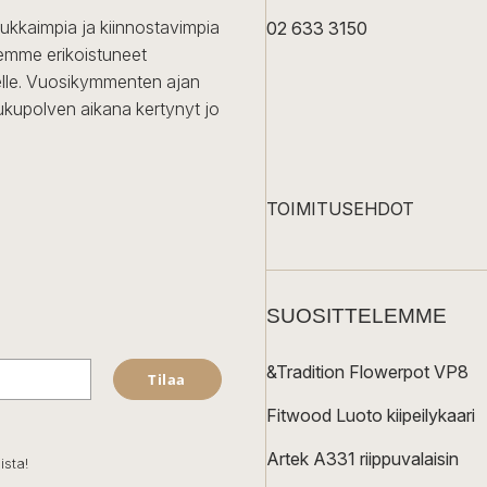
dukkaimpia ja kiinnostavimpia
02 633 3150
Olemme erikoistuneet
iselle. Vuosikymmenten ajan
ukupolven aikana kertynyt jo
TOIMITUSEHDOT
SUOSITTELEMME
&Tradition Flowerpot VP8
Tilaa
Fitwood Luoto kiipeilykaari
Artek A331 riippuvalaisin
ista!