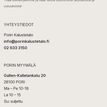
o
Tilaa uutiskirjeemme ja saat tietoa uusimmista tarjouksista ja
ö
uutuuksista!
k
p
o
s
t
YHTEYSTIEDOT
i
Porin Kalustetalo
info@porinkalustetalo.fi
02 633 3150
PORIN MYYMÄLÄ
Gallen-Kallelankatu 20
28100 PORI
Ma – Pe 10-18
La 10 – 15
Su: suljettu