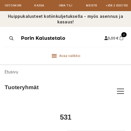
OSTOSKORI
KASSA
OMA TILI
MEISTÄ
+358 2 6333 150
Huippukalusteet kotiinkuljetuksella - myös asennus ja
kasaus!
0
Products
Porin Kalustetalo
0,00
€
search
Avaa valikko
Etusivu
Tuoteryhmät
531