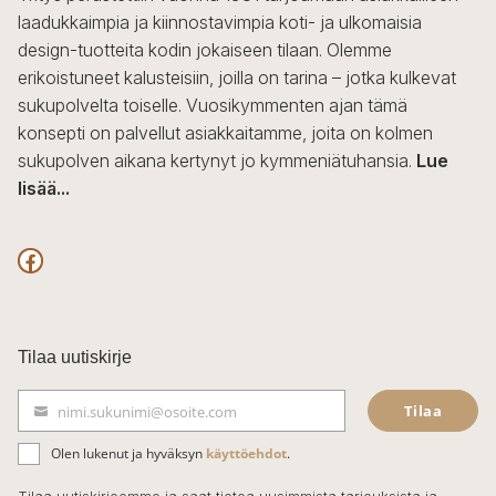
laadukkaimpia ja kiinnostavimpia koti- ja ulkomaisia
design-tuotteita kodin jokaiseen tilaan. Olemme
erikoistuneet kalusteisiin, joilla on tarina – jotka kulkevat
sukupolvelta toiselle. Vuosikymmenten ajan tämä
konsepti on palvellut asiakkaitamme, joita on kolmen
sukupolven aikana kertynyt jo kymmeniätuhansia.
Lue
lisää...
F
a
c
Tilaa uutiskirje
e
Tilaa
nimi.sukunimi@osoite.com
b
S
ä
o
Olen lukenut ja hyväksyn
käyttöehdot
.
h
k