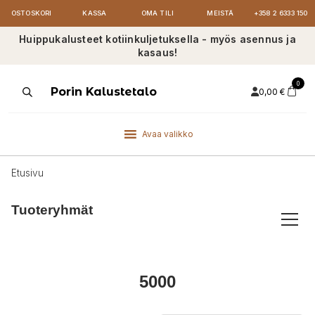
OSTOSKORI
KASSA
OMA TILI
MEISTÄ
+358 2 6333 150
Huippukalusteet kotiinkuljetuksella - myös asennus ja
kasaus!
0
Products
Porin Kalustetalo
0,00
€
search
Avaa valikko
Etusivu
Tuoteryhmät
5000