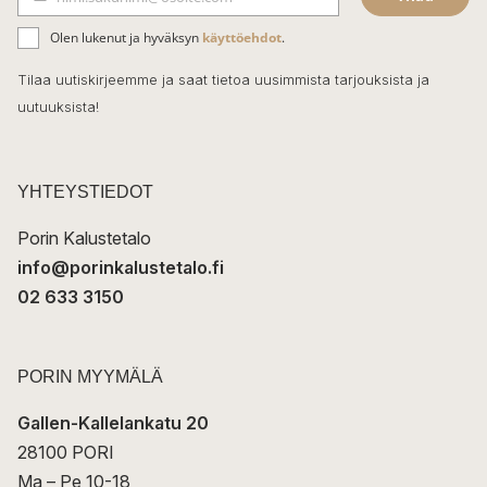
b
S
ä
o
Olen lukenut ja hyväksyn
käyttöehdot
.
h
k
o
Tilaa uutiskirjeemme ja saat tietoa uusimmista tarjouksista ja
ö
uutuuksista!
k
p
o
s
t
YHTEYSTIEDOT
i
Porin Kalustetalo
info@porinkalustetalo.fi
02 633 3150
PORIN MYYMÄLÄ
Gallen-Kallelankatu 20
28100 PORI
Ma – Pe 10-18