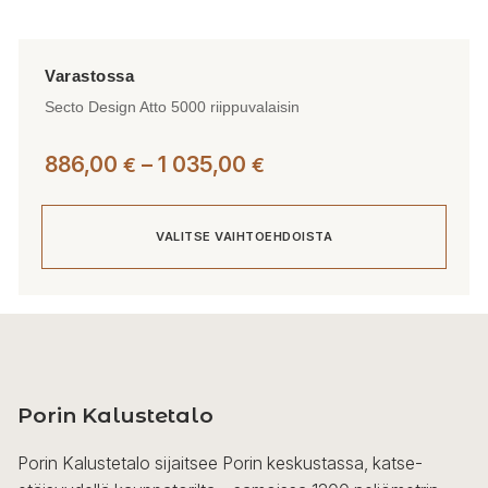
Secto Design Atto 5000 riippuvalaisin
Hintaluokka:
886,00
–
1 035,00
€
€
886,00 €
-
VALITSE VAIHTOEHDOISTA
1
035,00 €
Tällä
tuotteella
on
useampi
Porin Kalustetalo
muunnelma.
Voit
Porin Kalustetalo sijaitsee Porin keskustassa, katse-
tehdä