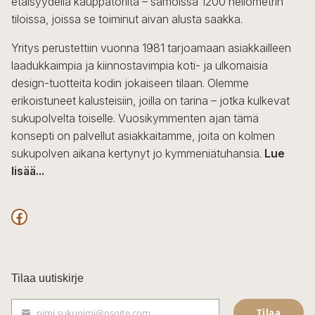
etäisyydellä kauppatorilta – samoissa 1200 neliömetrin
valinnat
tiloissa, joissa se toiminut aivan alusta saakka.
tuotteen
sivulla.
Yritys perustettiin vuonna 1981 tarjoamaan asiakkailleen
laadukkaimpia ja kiinnostavimpia koti- ja ulkomaisia
design-tuotteita kodin jokaiseen tilaan. Olemme
erikoistuneet kalusteisiin, joilla on tarina – jotka kulkevat
sukupolvelta toiselle. Vuosikymmenten ajan tämä
konsepti on palvellut asiakkaitamme, joita on kolmen
sukupolven aikana kertynyt jo kymmeniätuhansia.
Lue
lisää...
F
a
c
Tilaa uutiskirje
e
Tilaa
nimi.sukunimi@osoite.com