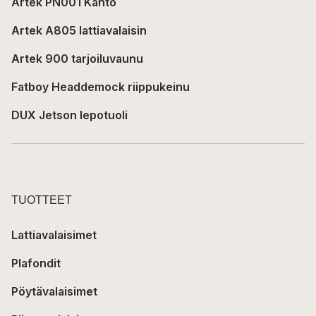
Artek PN001 Kanto
Artek A805 lattiavalaisin
Artek 900 tarjoiluvaunu
Fatboy Headdemock riippukeinu
DUX Jetson lepotuoli
TUOTTEET
Lattiavalaisimet
Plafondit
Pöytävalaisimet