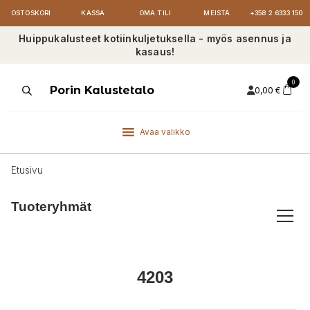
OSTOSKORI
KASSA
OMA TILI
MEISTÄ
+358 2 6333 150
Huippukalusteet kotiinkuljetuksella - myös asennus ja
kasaus!
0
Products
Porin Kalustetalo
0,00
€
search
Avaa valikko
Etusivu
Tuoteryhmät
4203