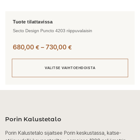
Secto Design Puncto 4203 riippuvalaisin
Hintaluokka:
680,00
–
730,00
€
€
680,00 €
-
VALITSE VAIHTOEHDOISTA
730,00 €
Tällä
tuotteella
on
useampi
Porin Kalustetalo
muunnelma.
Voit
Porin Kalustetalo sijaitsee Porin keskustassa, katse-
tehdä