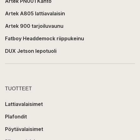
Artek PN001 Kanto
Artek A805 lattiavalaisin
Artek 900 tarjoiluvaunu
Fatboy Headdemock riippukeinu
DUX Jetson lepotuoli
TUOTTEET
Lattiavalaisimet
Plafondit
Pöytävalaisimet