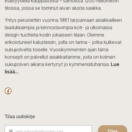
etäisyydellä kauppatorilta – samoissa 1200 neliömetrin
valinnat
tiloissa, joissa se toiminut aivan alusta saakka.
tuotteen
sivulla.
Yritys perustettiin vuonna 1981 tarjoamaan asiakkailleen
laadukkaimpia ja kiinnostavimpia koti- ja ulkomaisia
design-tuotteita kodin jokaiseen tilaan. Olemme
erikoistuneet kalusteisiin, joilla on tarina – jotka kulkevat
sukupolvelta toiselle. Vuosikymmenten ajan tämä
konsepti on palvellut asiakkaitamme, joita on kolmen
sukupolven aikana kertynyt jo kymmeniätuhansia.
Lue
lisää...
F
a
c
Tilaa uutiskirje
e
Tilaa
nimi.sukunimi@osoite.com