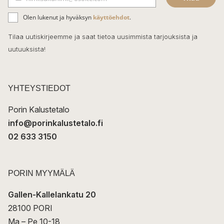
b
S
ä
o
Olen lukenut ja hyväksyn
käyttöehdot
.
h
k
o
Tilaa uutiskirjeemme ja saat tietoa uusimmista tarjouksista ja
ö
uutuuksista!
k
p
o
s
t
YHTEYSTIEDOT
i
Porin Kalustetalo
info@porinkalustetalo.fi
02 633 3150
PORIN MYYMÄLÄ
Gallen-Kallelankatu 20
28100 PORI
Ma – Pe 10-18