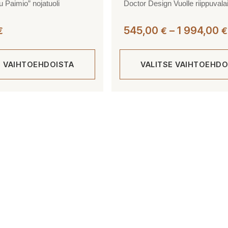
u Paimio” nojatuoli
Doctor Design Vuolle riippuvala
545,00
–
1 994,00
€
€
€
E VAIHTOEHDOISTA
VALITSE VAIHTOEHDO
Tällä
tuotteella
on
useampi
muunnelma.
Voit
tehdä
valinnat
tuotteen
sivulla.