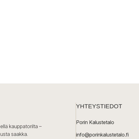
YHTEYSTIEDOT
Porin Kalustetalo
ellä kauppatorilta –
lusta saakka.
info@porinkalustetalo.fi