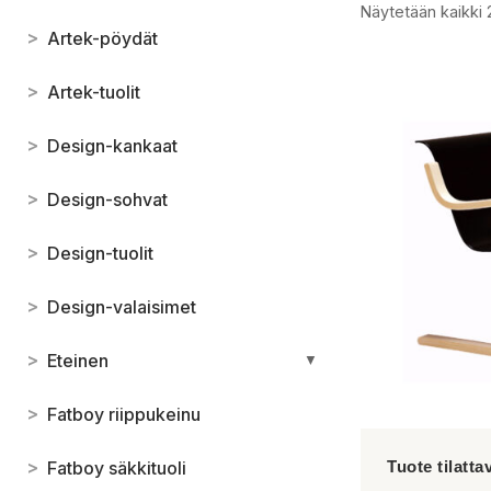
Näytetään kaikki 
>
Artek-pöydät
>
Artek-tuolit
>
Design-kankaat
>
Design-sohvat
>
Design-tuolit
>
Design-valaisimet
>
Eteinen
▼
>
Fatboy riippukeinu
>
Fatboy säkkituoli