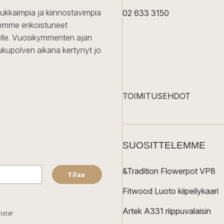
dukkaimpia ja kiinnostavimpia
02 633 3150
Olemme erikoistuneet
iselle. Vuosikymmenten ajan
ukupolven aikana kertynyt jo
TOIMITUSEHDOT
SUOSITTELEMME
&Tradition Flowerpot VP8
Tilaa
Fitwood Luoto kiipeilykaari
Artek A331 riippuvalaisin
ista!