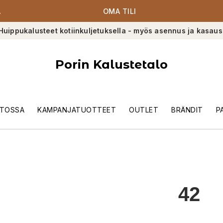
A
OMA TILI
Huippukalusteet kotiinkuljetuksella - myös asennus ja kasaus
Porin Kalustetalo
TOSSA
KAMPANJATUOTTEET
OUTLET
BRÄNDIT
P
42