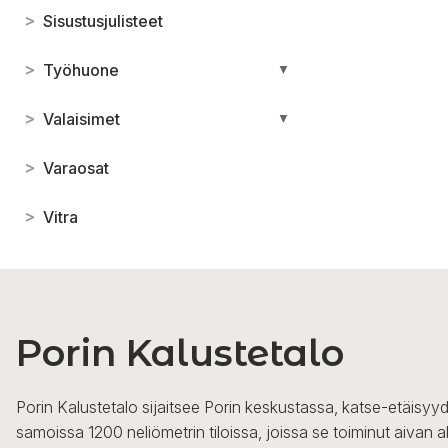
>
Sisustusjulisteet
>
Työhuone
▼
>
Valaisimet
▼
>
Varaosat
>
Vitra
Porin Kalustetalo
Porin Kalustetalo sijaitsee Porin keskustassa, katse-etäisyyd
samoissa 1200 neliömetrin tiloissa, joissa se toiminut aivan a