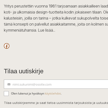
Yritys perustettiin vuonna 1981 tarjoamaan asiakkailleen laa
koti- ja ulkomaisia design-tuotteita kodin jokaiseen tilaan. 
kalusteisiin, joilla on tarina – jotka kulkevat sukupolvelta to
tämä konsepti on palvellut asiakkaitamme, joita on kolmen s
kymmeniätuhansia.
Lue lisää...
Facebook
Tilaa uutiskirje
nimi.sukunimi@osoite.com
S
ä
Olen lukenut ja hyväksyn
käyttöehdot
.
h
k
Tilaa uutiskirjeemme ja saat tietoa uusimmista tarjouksista ja uutuuks
ö