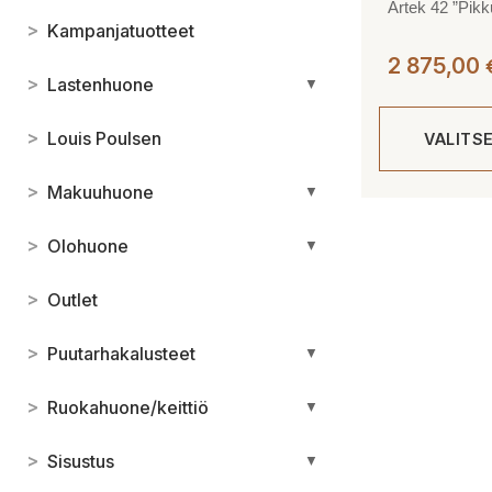
Artek 42 ”Pikk
>
Kampanjatuotteet
2 875,00
>
Lastenhuone
▼
>
Louis Poulsen
VALITS
>
Makuuhuone
▼
Tällä
tuotteella
>
Olohuone
▼
on
useampi
>
Outlet
muunnelma.
Voit
>
Puutarhakalusteet
▼
tehdä
valinnat
>
Ruokahuone/keittiö
▼
tuotteen
sivulla.
>
Sisustus
▼