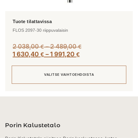
FLOS 2097-30 riippuvalaisin
Hintaluokka:
2 038,00
–
2 489,00
€
€
Hintaluokka:
2
1 630,40
–
1 991,20
€
€
1
038,00 €
630,40 €
-
VALITSE VAIHTOEHDOISTA
-
2
1
489,00 €
991,20 €
Tällä
tuotteella
on
useampi
Porin Kalustetalo
muunnelma.
Voit