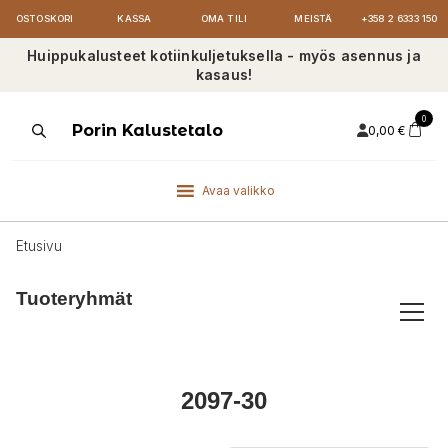
OSTOSKORI
KASSA
OMA TILI
MEISTÄ
+358 2 6333 150
Huippukalusteet kotiinkuljetuksella - myös asennus ja
kasaus!
0
Products
Porin Kalustetalo
0,00
€
search
Avaa valikko
Etusivu
Tuoteryhmät
2097-30