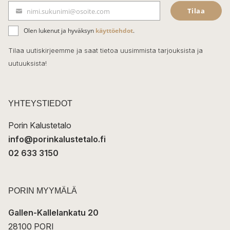
Tilaa
nimi.sukunimi@osoite.com
b
S
ä
o
Olen lukenut ja hyväksyn
käyttöehdot
.
h
k
o
Tilaa uutiskirjeemme ja saat tietoa uusimmista tarjouksista ja
ö
uutuuksista!
k
p
o
s
t
YHTEYSTIEDOT
i
Porin Kalustetalo
info@porinkalustetalo.fi
02 633 3150
PORIN MYYMÄLÄ
Gallen-Kallelankatu 20
28100 PORI