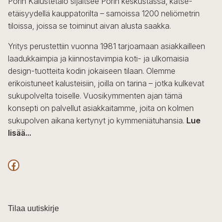
Porin Kalustetalo sijaitsee Porin keskustassa, katse-
tehdä
etäisyydellä kauppatorilta – samoissa 1200 neliömetrin
valinnat
tiloissa, joissa se toiminut aivan alusta saakka.
tuotteen
sivulla.
Yritys perustettiin vuonna 1981 tarjoamaan asiakkailleen
laadukkaimpia ja kiinnostavimpia koti- ja ulkomaisia
design-tuotteita kodin jokaiseen tilaan. Olemme
erikoistuneet kalusteisiin, joilla on tarina – jotka kulkevat
sukupolvelta toiselle. Vuosikymmenten ajan tämä
konsepti on palvellut asiakkaitamme, joita on kolmen
sukupolven aikana kertynyt jo kymmeniätuhansia.
Lue
lisää...
F
a
c
Tilaa uutiskirje
e