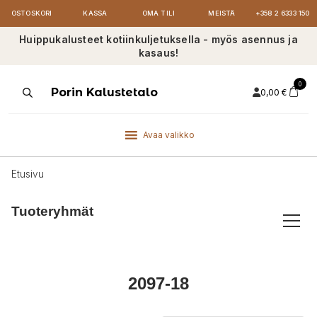
OSTOSKORI
KASSA
OMA TILI
MEISTÄ
+358 2 6333 150
Huippukalusteet kotiinkuljetuksella - myös asennus ja
kasaus!
0
Products
Porin Kalustetalo
0,00
€
search
Avaa valikko
Etusivu
Tuoteryhmät
2097-18