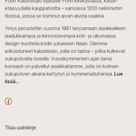
Porin Kalustetalo sijaitsee Porin keskustassa, katse-
tehdä
etäisyydellä kauppatorilta – samoissa 1200 neliömetrin
valinnat
tiloissa, joissa se toiminut aivan alusta saakka.
tuotteen
sivulla.
Yritys perustettiin vuonna 1981 tarjoamaan asiakkailleen
laadukkaimpia ja kiinnostavimpia koti- ja ulkomaisia
design-tuotteita kodin jokaiseen tilaan. Olemme
erikoistuneet kalusteisiin, joilla on tarina – jotka kulkevat
sukupolvelta toiselle. Vuosikymmenten ajan tämä
konsepti on palvellut asiakkaitamme, joita on kolmen
sukupolven aikana kertynyt jo kymmeniätuhansia.
Lue
lisää...
F
a
c
Tilaa uutiskirje
e