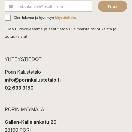
Tilaa
nimi.sukunimi@osoite.com
b
S
ä
o
Olen lukenut ja hyväksyn
käyttöehdot
.
h
k
o
Tilaa uutiskirjeemme ja saat tietoa uusimmista tarjouksista ja
ö
uutuuksista!
k
p
o
s
t
YHTEYSTIEDOT
i
Porin Kalustetalo
info@porinkalustetalo.fi
02 633 3150
PORIN MYYMÄLÄ
Gallen-Kallelankatu 20
28100 PORI