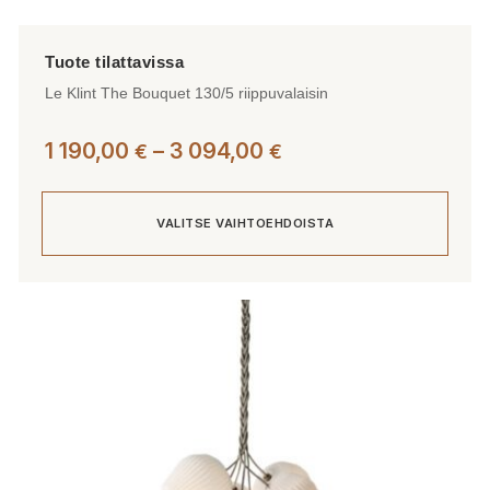
Le Klint The Bouquet 130/5 riippuvalaisin
Hintaluokka:
1 190,00
–
3 094,00
€
€
1
190,00 €
VALITSE VAIHTOEHDOISTA
-
3
094,00 €
Tällä
tuotteella
on
useampi
muunnelma.
Voit
tehdä
valinnat