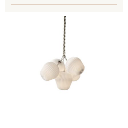
971,00 €
Tällä
tuotteella
on
useampi
muunnelma.
Voit
tehdä
valinnat
tuotteen
sivulla.