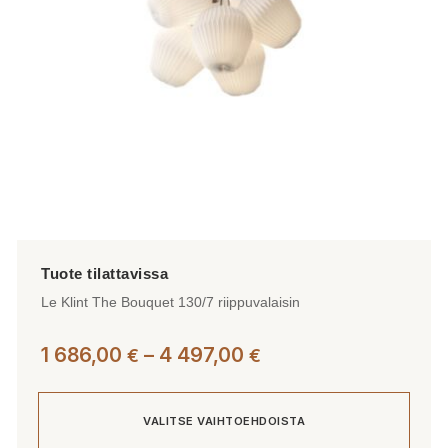
tuotteen
sivulla.
Le Klint The Bouquet 130/7 riippuvalaisin
Hintaluokka:
1 686,00
–
4 497,00
€
€
1
686,00 €
VALITSE VAIHTOEHDOISTA
-