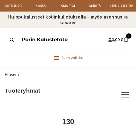
OSTOSKORI
KASSA
OMA TILI
MEISTÄ
+358 2 6333 150
Huippukalusteet kotiinkuljetuksella - myös asennus ja
kasaus!
0
Products
Porin Kalustetalo
0,00
€
search
Avaa valikko
Etusivu
Tuoteryhmät
130