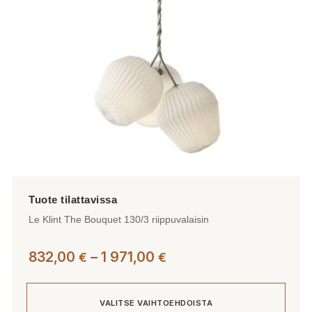
valinnat
tuotteen
sivulla.
Le Klint The Bouquet 130/3 riippuvalaisin
Hintaluokka:
832,00
–
1 971,00
€
€
832,00 €
-
VALITSE VAIHTOEHDOISTA
1