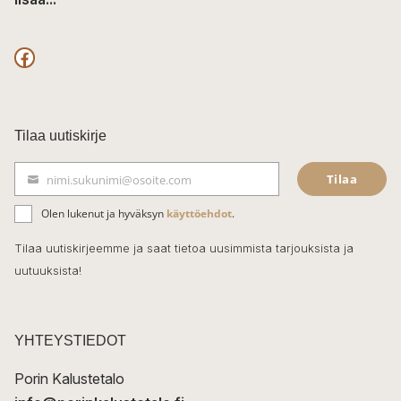
F
a
c
Tilaa uutiskirje
e
Tilaa
nimi.sukunimi@osoite.com
b
S
ä
o
Olen lukenut ja hyväksyn
käyttöehdot
.
h
k
o
Tilaa uutiskirjeemme ja saat tietoa uusimmista tarjouksista ja
ö
uutuuksista!
k
p
o
s
t
YHTEYSTIEDOT
i
Porin Kalustetalo