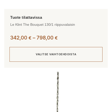
Le Klint The Bouquet 130/1 riippuvalaisin
Hintaluokka:
342,00
–
798,00
€
€
342,00 €
-
VALITSE VAIHTOEHDOISTA
798,00 €
Tällä
tuotteella
on
useampi
muunnelma.
Voit
tehdä