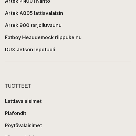
Artek PN001 Kanto
Artek A805 lattiavalaisin
Artek 900 tarjoiluvaunu
Fatboy Headdemock riippukeinu
DUX Jetson lepotuoli
TUOTTEET
Lattiavalaisimet
Plafondit
Pöytävalaisimet