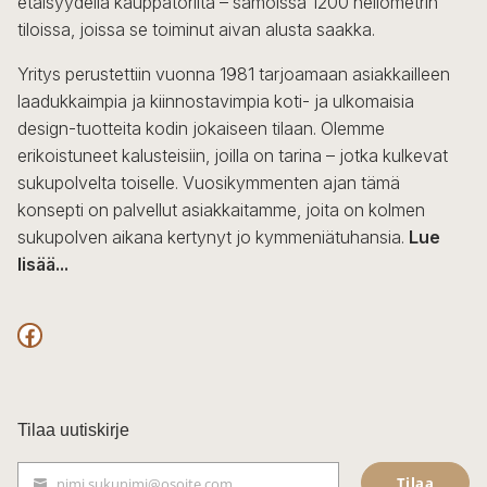
etäisyydellä kauppatorilta – samoissa 1200 neliömetrin
tiloissa, joissa se toiminut aivan alusta saakka.
Yritys perustettiin vuonna 1981 tarjoamaan asiakkailleen
laadukkaimpia ja kiinnostavimpia koti- ja ulkomaisia
design-tuotteita kodin jokaiseen tilaan. Olemme
erikoistuneet kalusteisiin, joilla on tarina – jotka kulkevat
sukupolvelta toiselle. Vuosikymmenten ajan tämä
konsepti on palvellut asiakkaitamme, joita on kolmen
sukupolven aikana kertynyt jo kymmeniätuhansia.
Lue
lisää...
F
a
c
Tilaa uutiskirje
e
Tilaa
nimi.sukunimi@osoite.com