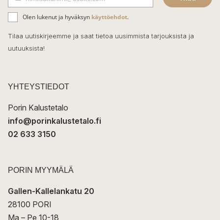
b
S
ä
o
Olen lukenut ja hyväksyn
käyttöehdot
.
h
k
o
Tilaa uutiskirjeemme ja saat tietoa uusimmista tarjouksista ja
ö
uutuuksista!
k
p
o
s
t
YHTEYSTIEDOT
i
Porin Kalustetalo
info@porinkalustetalo.fi
02 633 3150
PORIN MYYMÄLÄ
Gallen-Kallelankatu 20
28100 PORI
Ma – Pe 10-18