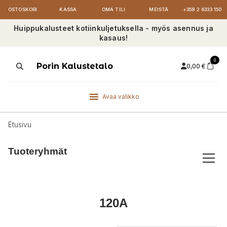
OSTOSKORI
KASSA
OMA TILI
MEISTÄ
+358 2 6333 150
Huippukalusteet kotiinkuljetuksella - myös asennus ja
kasaus!
0
Products
Porin Kalustetalo
0,00
€
search
Avaa valikko
Etusivu
Tuoteryhmät
120A