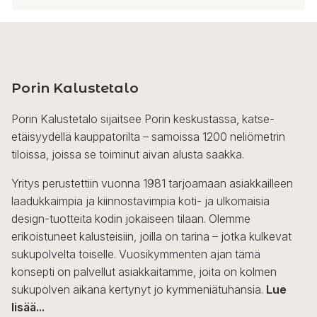
Porin Kalustetalo
Porin Kalustetalo sijaitsee Porin keskustassa, katse-
etäisyydellä kauppatorilta – samoissa 1200 neliömetrin
tiloissa, joissa se toiminut aivan alusta saakka.
Yritys perustettiin vuonna 1981 tarjoamaan asiakkailleen
laadukkaimpia ja kiinnostavimpia koti- ja ulkomaisia
design-tuotteita kodin jokaiseen tilaan. Olemme
erikoistuneet kalusteisiin, joilla on tarina – jotka kulkevat
sukupolvelta toiselle. Vuosikymmenten ajan tämä
konsepti on palvellut asiakkaitamme, joita on kolmen
sukupolven aikana kertynyt jo kymmeniätuhansia.
Lue
lisää...