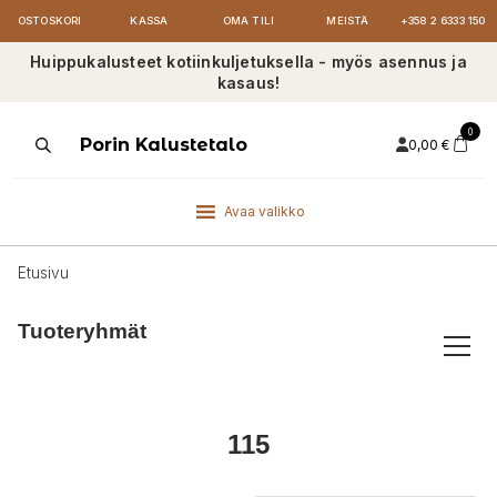
OSTOSKORI
KASSA
OMA TILI
MEISTÄ
+358 2 6333 150
Huippukalusteet kotiinkuljetuksella - myös asennus ja
kasaus!
0
Products
Porin Kalustetalo
0,00
€
search
Avaa valikko
Etusivu
Tuoteryhmät
115