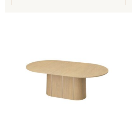
994,00 €
Tällä
tuotteella
on
useampi
muunnelma.
Voit
tehdä
valinnat
tuotteen
sivulla.