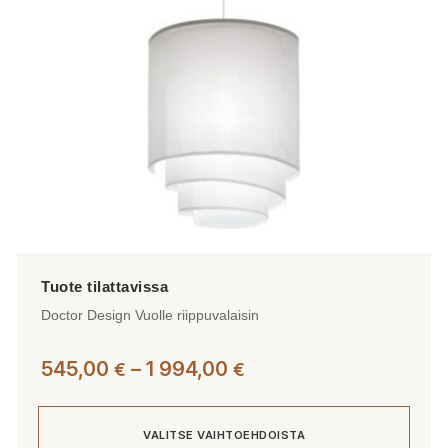
Doctor Design Vuolle riippuvalaisin
Hintaluokka:
545,00
–
1 994,00
€
€
545,00 €
-
VALITSE VAIHTOEHDOISTA
1