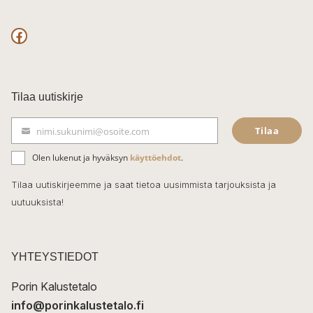
F
a
c
Tilaa uutiskirje
e
Tilaa
nimi.sukunimi@osoite.com
b
S
ä
o
Olen lukenut ja hyväksyn
käyttöehdot
.
h
k
o
Tilaa uutiskirjeemme ja saat tietoa uusimmista tarjouksista ja
ö
uutuuksista!
k
p
o
s
t
YHTEYSTIEDOT
i
Porin Kalustetalo
info@porinkalustetalo.fi